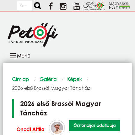
Ugrás a tartalomra
Keresés
Fő
Menü
navigáció
Morzsa
Címlap
Galéria
Képek
Current:
2026 első Brassói Magyar Táncház
2026 első Brassói Magyar
Táncház
Ösztöndíjas adatlapja
Onodi Attila