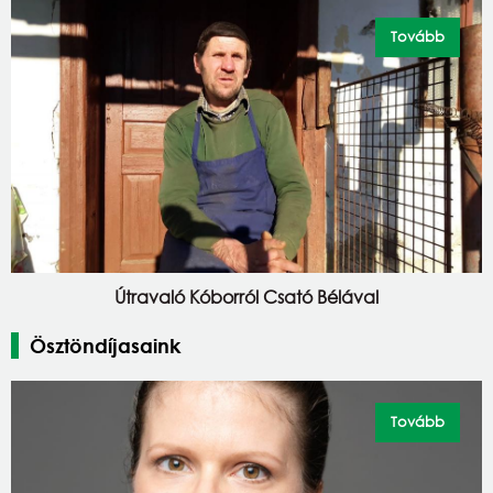
Tovább
Útravaló Kóborról Csató Bélával
Ösztöndíjasaink
Tovább