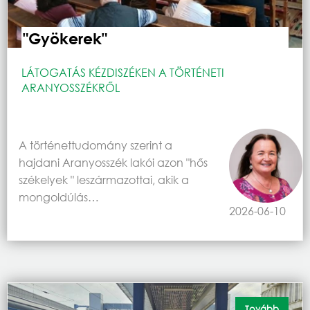
"Gyökerek"
LÁTOGATÁS KÉZDISZÉKEN A TÖRTÉNETI
ARANYOSSZÉKRŐL
A történettudomány szerint a
hajdani Aranyosszék lakói azon "hős
székelyek " leszármazottai, akik a
mongoldúlás…
2026-06-10
Tovább