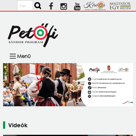
Ugrás a tartalomra
Keresés
Fő
Menü
navigáció
Videók