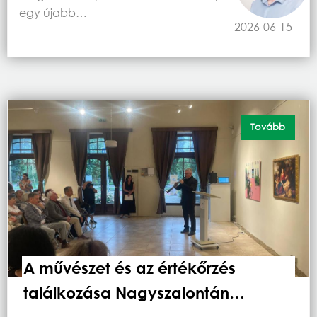
egy újabb…
2026-06-15
Tovább
A művészet és az értékőrzés
találkozása Nagyszalontán…