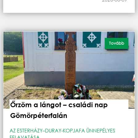
Tovább
Őrzöm a lángot – családi nap
Gömörpéterfalán
AZ ESTERHÁZY–DURAY-KOPJAFA ÜNNEPÉLYES
FELAVATÁSA