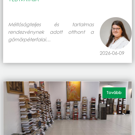
Méltóságteljes és tartalmas
rendezvénynek adott otthont a
gömörpéterfalai…
2026-06-09
Tovább