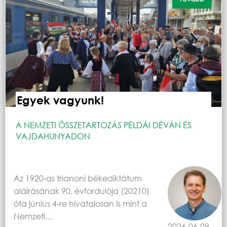
Egyek vagyunk!
A NEMZETI ÖSSZETARTOZÁS PÉLDÁI DÉVÁN ÉS
VAJDAHUNYADON
Az 1920-as trianoni békediktátum
aláírásának 90. évfordulója (20210)
óta június 4-re hivatalosan is mint a
Nemzeti…
2026-06-09