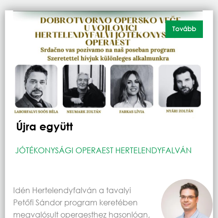
Tovább
Újra együtt
JÓTÉKONYSÁGI OPERAEST HERTELENDYFALVÁN
Idén Hertelendyfalván a tavalyi
Petőfi Sándor program keretében
megvalósult operaesthez hasonlóan,