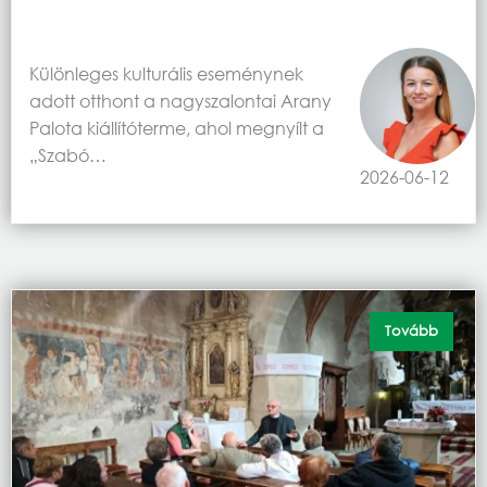
Különleges kulturális eseménynek
adott otthont a nagyszalontai Arany
Palota kiállítóterme, ahol megnyílt a
„Szabó…
2026-06-12
Tovább