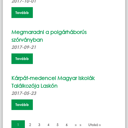
2017-10-01
Tovább
Megmaradni a polgárháborús
szórványban
2017-09-21
Tovább
Kárpát-medencei Magyar Iskolák
Találkozója Laskón
2017-05-23
Tovább
Oldalszámozás
Jelenlegi oldal
1
Oldal
2
Oldal
3
Oldal
4
Oldal
5
Oldal
6
Következő oldal
››
Utolsó oldal
Utolsó »