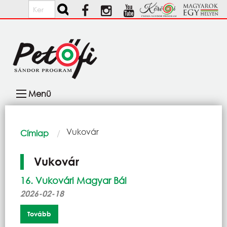
Ugrás a tartalomra
Keresés
Fő
Menü
navigáció
Morzsa
Current:
Vukovár
Címlap
Vukovár
16. Vukovári Magyar Bál
2026-02-18
Tovább