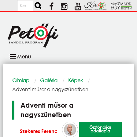
Ugrás a tartalomra
Keresés
Fő
Menü
navigáció
Morzsa
Címlap
Galéria
Képek
Current:
Adventi műsor a nagyszünetben
Adventi műsor a
nagyszünetben
Ösztöndíjas
Szekeres Ferenc
adatlapja