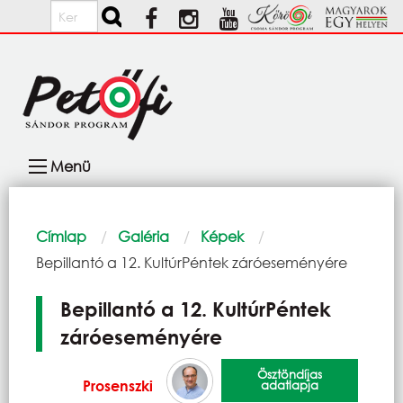
Ugrás a tartalomra
Keresés
Fő
Menü
navigáció
Morzsa
Címlap
Galéria
Képek
Current:
Bepillantó a 12. KultúrPéntek záróeseményére
Bepillantó a 12. KultúrPéntek
záróeseményére
Ösztöndíjas
Prosenszki
adatlapja