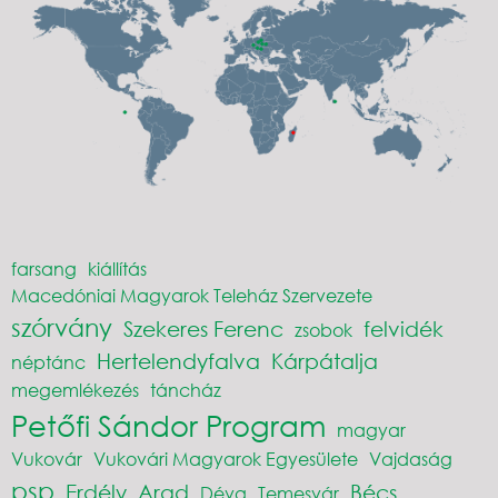
farsang
kiállítás
Macedóniai Magyarok Teleház Szervezete
szórvány
Szekeres Ferenc
felvidék
zsobok
Hertelendyfalva
Kárpátalja
néptánc
megemlékezés
táncház
Petőfi Sándor Program
magyar
Vukovár
Vukovári Magyarok Egyesülete
Vajdaság
psp
Erdély
Arad
Bécs
Déva
Temesvár