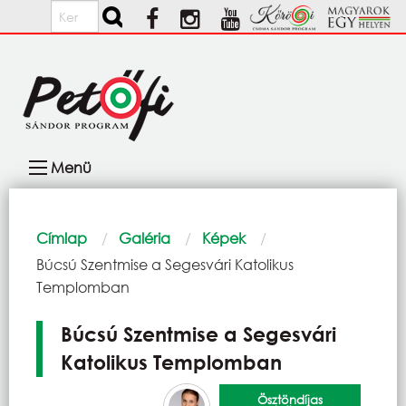
Ugrás a tartalomra
Keresés
Fő
Menü
navigáció
Morzsa
Címlap
Galéria
Képek
Current:
Búcsú Szentmise a Segesvári Katolikus
Templomban
Búcsú Szentmise a Segesvári
Katolikus Templomban
Ösztöndíjas