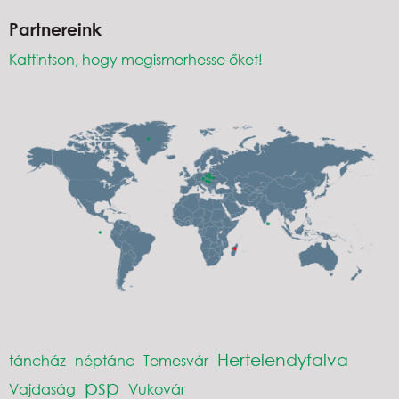
Partnereink
Kattintson, hogy megismerhesse őket!
Hertelendyfalva
táncház
néptánc
Temesvár
psp
Vajdaság
Vukovár