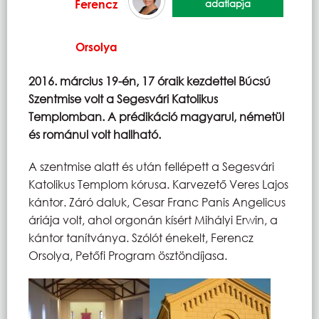
Ferencz
adatlapja
Orsolya
2016. március 19-én, 17 óraik kezdettel Búcsú
Szentmise volt a Segesvári Katolikus
Templomban. A prédikáció magyarul, németül
és románul volt hallható.
A szentmise alatt és után fellépett a Segesvári
Katolikus Templom kórusa. Karvezető Veres Lajos
kántor. Záró daluk, Cesar Franc Panis Angelicus
áriája volt, ahol orgonán kísért Mihályi Erwin, a
kántor tanítványa. Szólót énekelt, Ferencz
Orsolya, Petőfi Program ösztöndíjasa.