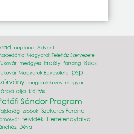
Arad
néptánc
Advent
acedóniai Magyarok Teleház Szervezete
Erdély
Bécs
Vukovár
medgyes
farsang
psp
ukovári Magyarok Egyesülete
szórvány
megemlékezés
magyar
Kárpátalja
kiállítás
Petőfi Sándor Program
Szekeres Ferenc
Vajdaság
zsobok
felvidék
Hertelendyfalva
Temesvár
táncház
Déva