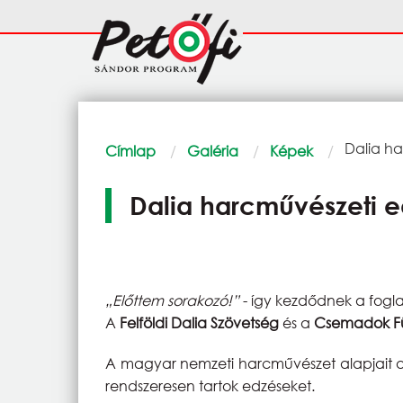
Ugrás a tartalomra
Fő
navigáció
Morzsa
Current:
Dalia ha
Címlap
Galéria
Képek
Dalia harcművészeti 
„Előttem sorakozó!”
- így kezdődnek a fogl
A
Felföldi Dalia Szövetség
és a
Csemadok Fü
A magyar nemzeti harcművészet alapjait a 
rendszeresen tartok edzéseket.