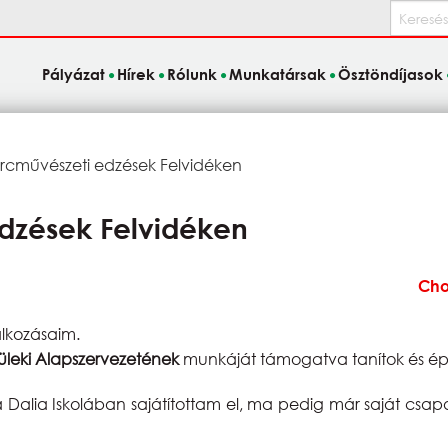
Keresés
Pályázat
Hírek
Rólunk
Munkatársak
Ösztöndíjasok
rcművészeti edzések Felvidéken
edzések Felvidéken
Cho
alkozásaim.
leki Alapszervezetének
munkáját támogatva tanítok és épí
Dalia Iskolában sajátítottam el, ma pedig már saját csapa