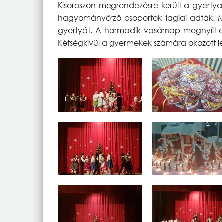
Kisoroszon megrendezésre került a gyertya
hagyományőrző csoportok tagjai adták. M
gyertyát. A harmadik vasárnap megnyílt a 
Kétségkívül a gyermekek számára okozott