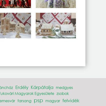
Erdély
Kárpátalja
táncház
medgyes
ukovári Magyarok Egyesülete
zsobok
psp
felvidék
Temesvár
farsang
magyar