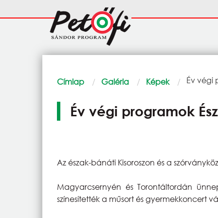
Ugrás a tartalomra
Fő
navigáció
Morzsa
Current:
Év végi
Címlap
Galéria
Képek
Év végi programok É
Az észak-bánáti Kisoroszon és a szórványk
Magyarcsernyén és Torontáltordán ünnep
színesítették a műsort és gyermekkoncert vá