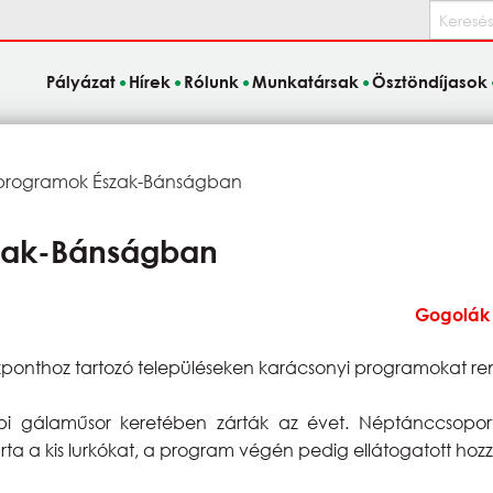
Keresés
Pályázat
Hírek
Rólunk
Munkatársak
Ösztöndíjasok
 programok Észak-Bánságban
szak-Bánságban
Gogolák
özponthoz tartozó településeken karácsonyi programokat r
i gálaműsor keretében zárták az évet. Néptánccsoporto
rta a kis lurkókat, a program végén pedig ellátogatott hozzá