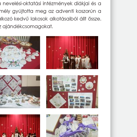
nevelési-oktatási intézmények diákjai és a
mély gyújtotta meg az adventi koszorún a
ozó kedvű lakosok alkotásaiból állt össze.
az ajándékcsomagokat.