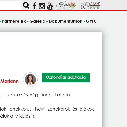
Partnereink
Galéria
Dokumentumok
GYIK
Ösztöndíjas adatlapja
 Mariann
endeztek az év végi ünnepkörben.
k, énekkórus, helyi zenekarok és diákok
juk a Mikulás is.