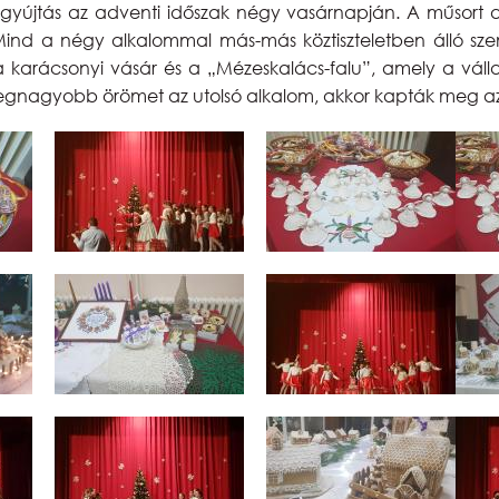
gyújtás az adventi időszak négy vasárnapján. A műsort a 
ind a négy alkalommal más-más köztiszteletben álló sze
karácsonyi vásár és a „Mézeskalács-falu”, amely a vállalk
 legnagyobb örömet az utolsó alkalom, akkor kapták meg 