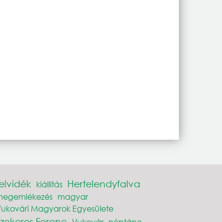
elvidék
Hertelendyfalva
kiállítás
megemlékezés
magyar
ukovári Magyarok Egyesülete
Szekeres Ferenc
Vukovár
néptánc