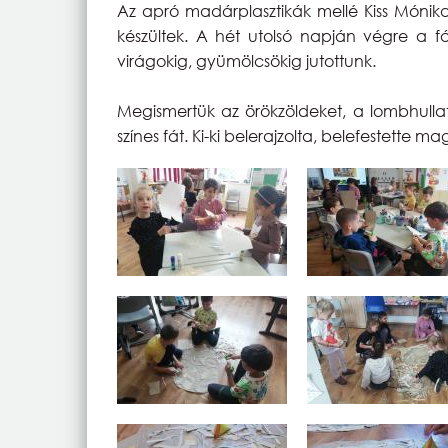
Az apró madárplasztikák mellé Kiss Mónika
készültek. A hét utolsó napján végre a fá
virágokig, gyümölcsökig jutottunk.
Megismertük az örökzöldeket, a lombhullat
színes fát. Ki-ki belerajzolta, belefestette 