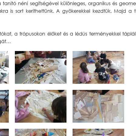
 tanító néni segítségével különleges, organikus és geome
kra is sort keríthettünk. A gyökerekkel kezdtük. Majd a
ókat, a trópusokon élőket és a lédús terményekkel táplá
magát…