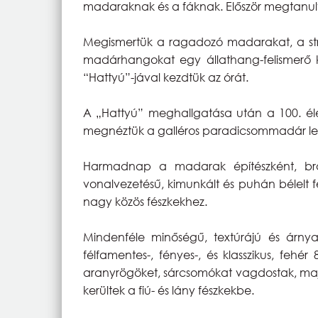
madaraknak és a fáknak. Először megtanultu
Megismertük a ragadozó madarakat, a struc
madárhangokat egy állathang-felismerő kv
“Hattyú”-jával kezdtük az órát.
A „Hattyú” meghallgatása után a 100. élet
megnéztük a galléros paradicsommadár lenyű
Harmadnap a madarak építészként, brav
vonalvezetésű, kimunkált és puhán bélelt f
nagy közös fészkekhez.
Mindenféle minőségű, textúrájú és árnya
félfamentes-, fényes-, és klasszikus, fehé
aranyrögöket, sárcsomókat vagdostak, majd
kerültek a fiú- és lány fészkekbe.