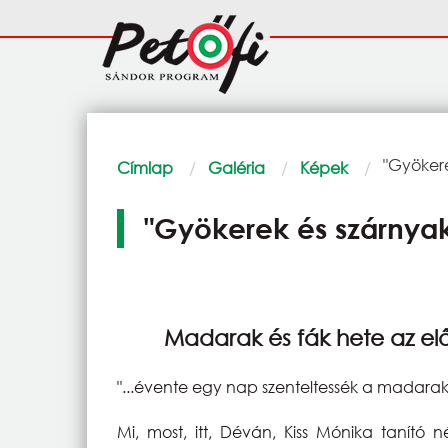
Ugrás a tartalomra
Fő
navigáció
Morzsa
Current:
"Gyökere
Címlap
Galéria
Képek
"Gyökerek és szárnya
Madarak és fák hete az elő
"...évente egy nap szenteltessék a madara
Mi, most, itt, Déván, Kiss Mónika tanító 