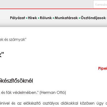
Keresés
Pályázat
Hírek
Rólunk
Munkatársak
Ösztöndíjasok
k és szárnyak"
k"
Pipe
készítősöknél
k és fák védelmében." (Herman Ottó)
nénivel és az előkészítő osztályos diákokkal közösen úgy