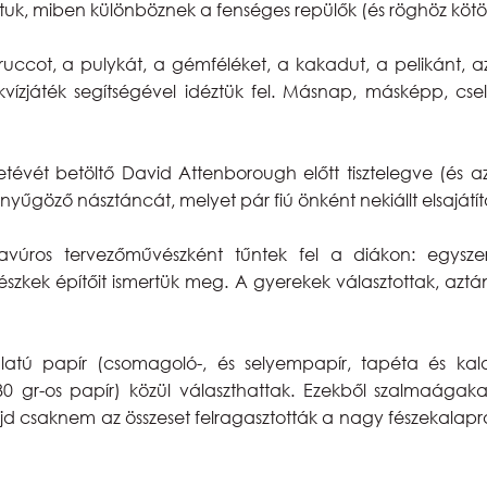
k, miben különböznek a fenséges repülők (és röghöz kötött t
cot, a pulykát, a gémféléket, a kakadut, a pelikánt, az
ízjáték segítségével idéztük fel. Másnap, másképp, cse
évét betöltő David Attenborough előtt tisztelegve (és azé
göző násztáncát, melyet pár fiú önként nekiállt elsajátít
úros tervezőművészként tűntek fel a diákon: egyszerű
észkek építőit ismertük meg. A gyerekek választottak, azt
latú papír (csomagoló-, és selyempapír, tapéta és kala
r 80 gr-os papír) közül választhattak. Ezekből szalmaágaka
 csaknem az összeset felragasztották a nagy fészekalapr