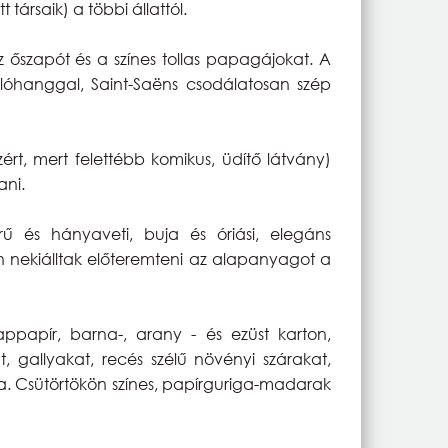
ársaik) a többi állattól.
 őszapót és a színes tollas papagájokat. A
llóhanggal, Saint-Saëns csodálatosan szép
rt, mert felettébb komikus, üdítő látvány)
ani.
 és hányaveti, buja és óriási, elegáns
án nekiálltak előteremteni az alapanyagot a
ppapír, barna-, arany - és ezüst karton,
t, gallyakat, recés szélű növényi szárakat,
a. Csütörtökön színes, papírguriga-madarak