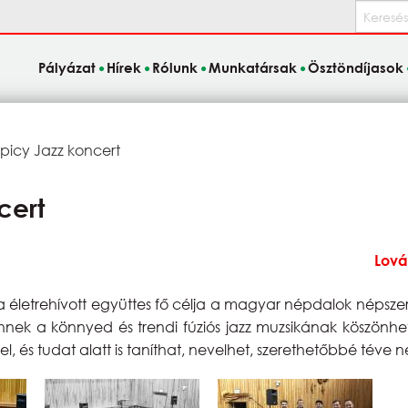
Keresés
Pályázat
Hírek
Rólunk
Munkatársak
Ösztöndíjasok
picy Jazz koncert
cert
Lová
 életrehívott együttes fő célja a magyar népdalok népszerű
Ennek a könnyed és trendi fúziós jazz muzsikának köszönh
l, és tudat alatt is taníthat, nevelhet, szerethetőbbé téve 