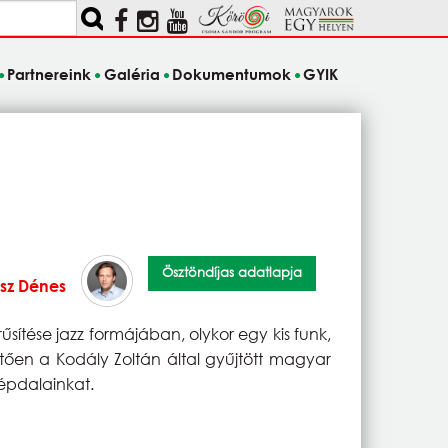
Partnereink
Galéria
Dokumentumok
GYIK
Ösztöndíjas adatlapja
sz Dénes
sítése jazz formájában, olykor egy kis funk,
etően a Kodály Zoltán által gyűjtött magyar
népdalainkat.