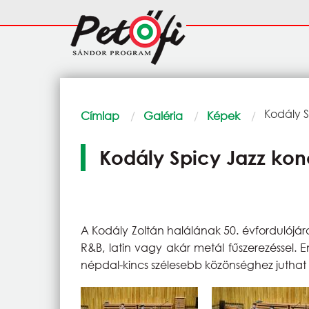
Ugrás a tartalomra
Fő
navigáció
Morzsa
Current:
Kodály S
Címlap
Galéria
Képek
Kodály Spicy Jazz kon
A Kodály Zoltán halálának 50. évfordulójára
R&B, latin vagy akár metál fűszerezéssel. 
népdal-kincs szélesebb közönséghez juthat e