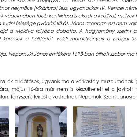
-től kezdve közjegyző az érseki kancellárián. 1380-
nos helynöke (vikáriusa) lesz, ugyanakkor IV. Vencel német-
ok védelmében több konfliktusa is akadt a királlyal, melyek 
dni felesége gyónási titkát, János azonban ezt nem volt ha
 majd a Moldva folyóba dobatta. A hagyomány szerint azo
l keressék a holttestét. Földi maradványait a prágai Sz
ja, Nepomuki János emlékére 1693-ban állított szobor ma is
arra jók a kilátások, ugyanis ma a várkastély múzeumának i
jára, május 16-ára már nem is készülhetett el a javított
átlan, tényszerű leírást olvashatnak Nepomuki Szent Jánosr