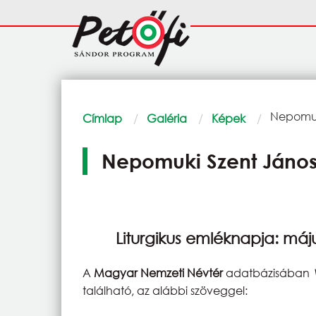
Ugrás a tartalomra
Fő
navigáció
Morzsa
Current:
Nepomuk
Címlap
Galéria
Képek
Nepomuki Szent Jáno
Liturgikus emléknapja: máj
A
Magyar Nemzeti Névtér
adatbázisában
található, az alábbi szöveggel: