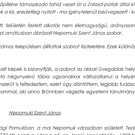
lérre támaszkodó fahíd vezet át a Zalasd-patak által kivá
k a kis, eredetileg nyitott - ma igénytelenül beüvegezett -
 felületén festett alkotás nem életnagyságú, arányosan
 papi ornátusban ábrázolt Nepomuki Szent János szobor.
mos településen állítottak szobrot tiszteletére. Ezek különös
elt képek is bizonyítják, a szobrot az akkori üvegablak hely
ató négynyelvű tábla ugyanakkor változatlanul a helyé
y tényszerűt is felfedeztem, ezért úgy döntöttem, legjobb tu
rátommal, aki anno Brünnben végezte egyetemi tanulmánya
Nepomuki Szent János
ági Pomukban, a mai Nepomuk városában született. Teológ