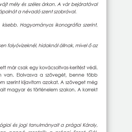
jt mély és széles árkon. A vár bejáratával
 kápolnát a névadó szent szobrával.
 kisebb. Hagyományos ikonográfia szerint,
en folyóvizeknél, hidaknál állnak, mivel ő az
ett már csak egy kovácsoltvas-kerítést védi.
n van. Elolvasva a szövegét, benne több
dásom szerint kijavítom azokat. A szöveget még
it magyar és történelem szakon. A korrekt
iai és jogi tanulmányait a prágai Károly,