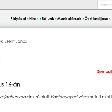
Keresés
Pályázat
Hírek
Rólunk
Munkatársak
Ösztöndíjasok
i Szent János
s
Demcsik
us 16-án.
Vajdahunyad
címszó alatt
Vajdahunyad vára
mellett mint