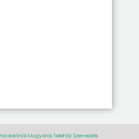
acedóniai Magyarok Teleház Szervezete