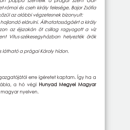
ban pappá szentelik a prágai Szent Gál-
római és cseh király felesége, Bajor Zsófia
közül az alábbi végzetesnek bizonyult:
jlandó elárulni. Állhatatosságáért a király
n az éjszakán öt csillag ragyogott a víz
ent Vitus-székesegyházban helyezték örök
 látható a prágai Károly hídon.
gazgatójától erre ígéretet kaptam. Így ha a
 tábla, a hó végi
Hunyad Megyei Magyar
ól magyar nyelven.