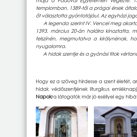
majd a Padovai Egyetemen végezte. 1372
templomban. 1389-től a prágai érsek általá
őt választotta gyóntatójául. Az egyházi jog
A legenda szerint IV. Vencel meg akarta tu
1393. március 20-án halálra kínoztatta,
felszínén, megmutatva a királynénak, ho
nyugalomra.
A hidak szentje és a gyónási titok vértanú
Hogy ez a szöveg hirdesse a szent életét, 
hidak védőszentjének liturgikus emléknap
Napok
ra látogatók már jó eséllyel egy hib