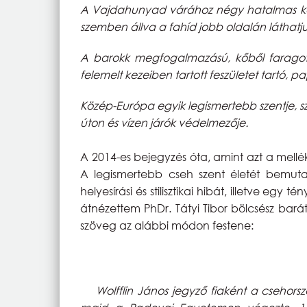
A Vajdahunyad várához négy hatalmas kőpil
szemben állva a fahíd jobb oldalán láthatju
A barokk megfogalmazású, kőből faragott,
felemelt kezeiben tartott feszületet tartó,
Közép-Európa egyik legismertebb szentje, szá
úton és vízen járók védelmezője.
A 2014-es bejegyzés óta, amint azt a mellék
A legismertebb cseh szent életét bemut
helyesírási és stilisztikai hibát, illetve eg
átnézettem PhDr. Tátyi Tibor bölcsész ba
szöveg az alábbi módon festene:
Wolfflin János jegyző fiaként a csehorsz