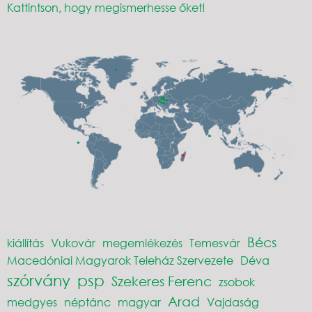
Kattintson, hogy megismerhesse őket!
Bécs
kiállítás
Vukovár
megemlékezés
Temesvár
Macedóniai Magyarok Teleház Szervezete
Déva
szórvány
psp
Szekeres Ferenc
zsobok
Arad
medgyes
néptánc
magyar
Vajdaság