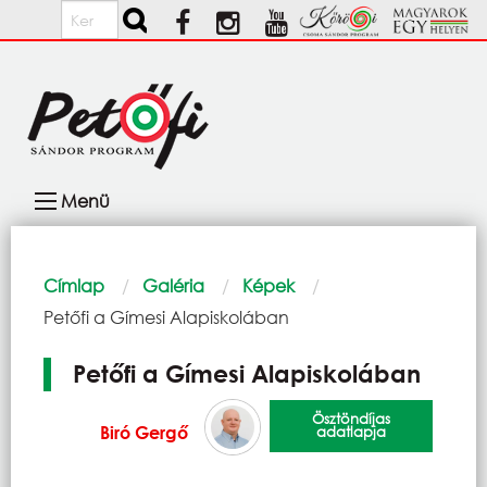
Ugrás a tartalomra
Keresés
Fő
Menü
navigáció
Morzsa
Címlap
Galéria
Képek
Current:
Petőfi a Gímesi Alapiskolában
Petőfi a Gímesi Alapiskolában
Ösztöndíjas
Biró Gergő
adatlapja