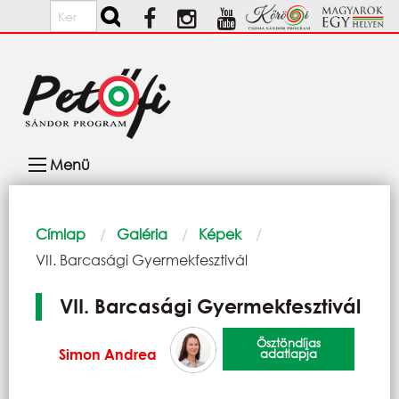
Ugrás a tartalomra
Keresés
Fő
Menü
navigáció
Morzsa
Címlap
Galéria
Képek
Current:
VII. Barcasági Gyermekfesztivál
VII. Barcasági Gyermekfesztivál
Ösztöndíjas
Simon Andrea
adatlapja