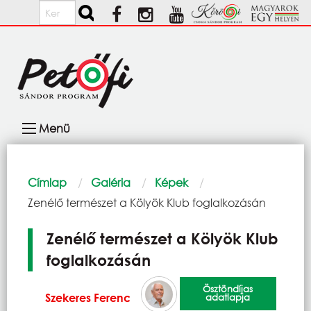
Ugrás a tartalomra
Keresés
Fő
Menü
navigáció
Morzsa
Címlap
Galéria
Képek
Current:
Zenélő természet a Kölyök Klub foglalkozásán
Zenélő természet a Kölyök Klub
foglalkozásán
Ösztöndíjas
Szekeres Ferenc
adatlapja