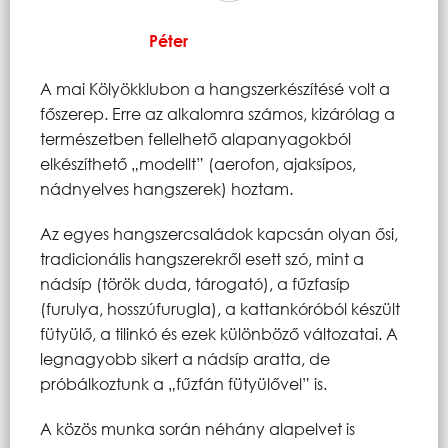
Péter
A mai Kölyökklubon a hangszerkészítésé volt a
főszerep. Erre az alkalomra számos, kizárólag a
természetben fellelhető alapanyagokból
elkészíthető „modellt” (aerofon, ajaksípos,
nádnyelves hangszerek) hoztam.
Az egyes hangszercsaládok kapcsán olyan ősi,
tradicionális hangszerekről esett szó, mint a
nádsíp (török duda, tárogató), a fűzfasíp
(furulya, hosszúfurugla), a kattankóróból készült
fütyülő, a tilinkó és ezek különböző változatai. A
legnagyobb sikert a nádsíp aratta, de
próbálkoztunk a „fűzfán fütyülővel” is.
A közös munka során néhány alapelvet is