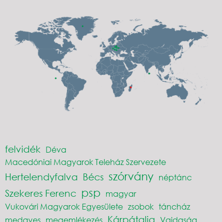
felvidék
Déva
Macedóniai Magyarok Teleház Szervezete
szórvány
Hertelendyfalva
Bécs
néptánc
psp
Szekeres Ferenc
magyar
Vukovári Magyarok Egyesülete
zsobok
táncház
Kárpátalja
medgyes
megemlékezés
Vajdaság