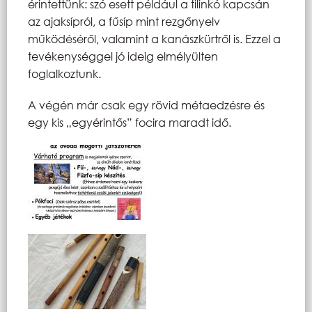
érintettünk: szó esett például a tilinkó kapcsán
az ajaksípról, a fűsíp mint rezgőnyelv
működéséről, valamint a kanászkürtről is. Ezzel a
tevékenységgel jó ideig elmélyülten
foglalkoztunk.
A végén már csak egy rövid métaedzésre és
egy kis „egyérintős” focira maradt idő.