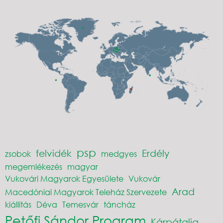
psp
felvidék
Erdély
zsobok
medgyes
megemlékezés
magyar
Vukovári Magyarok Egyesülete
Vukovár
Arad
Macedóniai Magyarok Teleház Szervezete
kiállítás
Déva
Temesvár
táncház
Petőfi Sándor Program
Kárpátalja