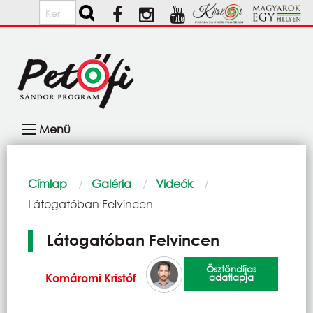
Ugrás a tartalomra
Keresés
Fő
Menü
navigáció
Morzsa
Címlap
Galéria
Videók
Current:
Látogatóban Felvincen
Látogatóban Felvincen
Ösztöndíjas
Komáromi Kristóf
adatlapja