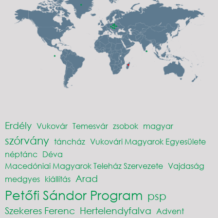
Erdély
Vukovár
Temesvár
zsobok
magyar
szórvány
táncház
Vukovári Magyarok Egyesülete
néptánc
Déva
Macedóniai Magyarok Teleház Szervezete
Vajdaság
Arad
medgyes
kiállítás
Petőfi Sándor Program
psp
Szekeres Ferenc
Hertelendyfalva
Advent