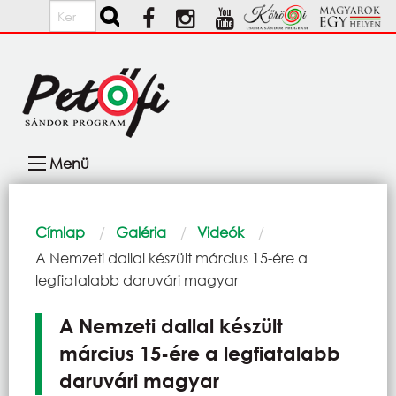
Ugrás a tartalomra
Keresés
Fő
Menü
navigáció
Morzsa
Címlap
Galéria
Videók
Current:
A Nemzeti dallal készült március 15-ére a
legfiatalabb daruvári magyar
A Nemzeti dallal készült
március 15-ére a legfiatalabb
daruvári magyar