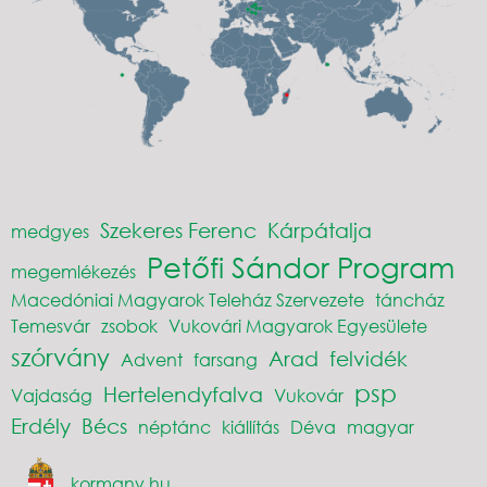
Szekeres Ferenc
Kárpátalja
medgyes
Petőfi Sándor Program
megemlékezés
Macedóniai Magyarok Teleház Szervezete
táncház
Temesvár
zsobok
Vukovári Magyarok Egyesülete
szórvány
Arad
felvidék
Advent
farsang
psp
Hertelendyfalva
Vajdaság
Vukovár
Erdély
Bécs
néptánc
kiállítás
Déva
magyar
kormany.hu