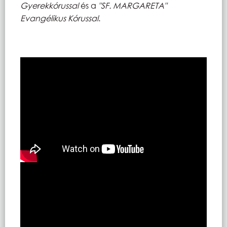
Gyerekkórussal
és a
"SF. MARGARETA"
Evangélikus Kórussal
.