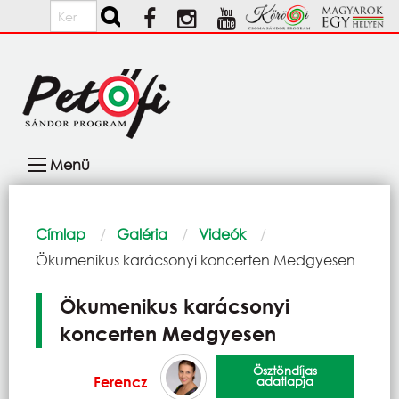
Ugrás a tartalomra
Keresés
Fő
Menü
navigáció
Morzsa
Címlap
Galéria
Videók
Current:
Ökumenikus karácsonyi koncerten Medgyesen
Ökumenikus karácsonyi
koncerten Medgyesen
Ösztöndíjas
Ferencz
adatlapja