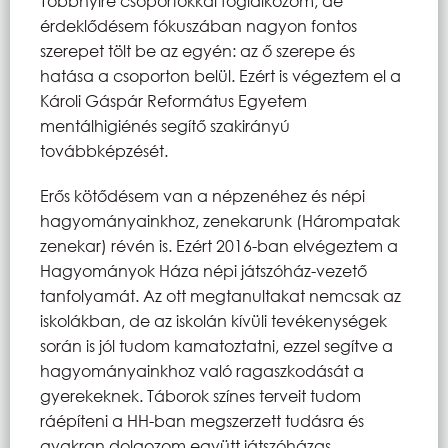
Többnyire csoportokkal foglalkozom, de
érdeklődésem fókuszában nagyon fontos
szerepet tölt be az egyén: az ő szerepe és
hatása a csoporton belül. Ezért is végeztem el a
Károli Gáspár Református Egyetem
mentálhigiénés segítő szakirányú
továbbképzését.
Erős kötődésem van a népzenéhez és népi
hagyományainkhoz, zenekarunk (Hárompatak
zenekar) révén is. Ezért 2016-ban elvégeztem a
Hagyományok Háza népi játszóház-vezető
tanfolyamát. Az ott megtanultakat nemcsak az
iskolákban, de az iskolán kívüli tevékenységek
során is jól tudom kamatoztatni, ezzel segítve a
hagyományainkhoz való ragaszkodását a
gyerekeknek. Táborok színes terveit tudom
ráépíteni a HH-ban megszerzett tudásra és
gyakran dolgozom együtt játszóházas