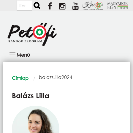
Ugrás a tartalomra
Keresés
Fő
Menü
navigáció
Morzsa
Current:
balazs.lilla2024
Címlap
Balázs Lilla