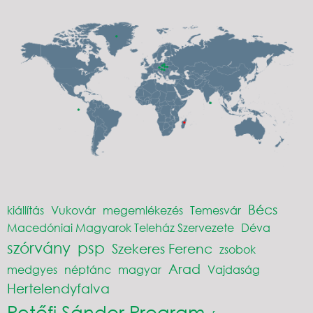
Bécs
kiállítás
Vukovár
megemlékezés
Temesvár
Macedóniai Magyarok Teleház Szervezete
Déva
szórvány
psp
Szekeres Ferenc
zsobok
Arad
medgyes
néptánc
magyar
Vajdaság
Hertelendyfalva
Petőfi Sándor Program