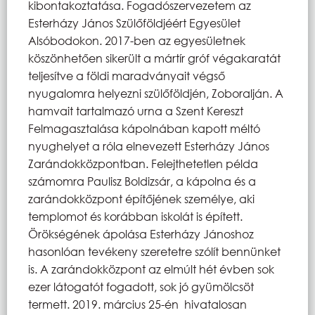
kibontakoztatása. Fogadószervezetem az
Esterházy János Szülőföldjéért Egyesület
Alsóbodokon. 2017-ben az egyesületnek
köszönhetően sikerült a mártír gróf végakaratát
teljesítve a földi maradványait végső
nyugalomra helyezni szülőföldjén, Zoboralján. A
hamvait tartalmazó urna a Szent Kereszt
Felmagasztalása kápolnában
kapott méltó
nyughelyet a róla elnevezett Esterházy János
Zarándokközpontban. Felejthetetlen példa
számomra Paulisz Boldizsár, a kápolna és a
zarándokközpont építőjének személye, aki
templomot és korábban iskolát is épített.
Örökségének ápolása Esterházy Jánoshoz
hasonlóan tevékeny szeretetre szólít bennünket
is. A zarándokközpont az elmúlt hét évben sok
ezer látogatót fogadott, sok jó gyümölcsöt
termett. 2019. március 25-én
hivatalosan