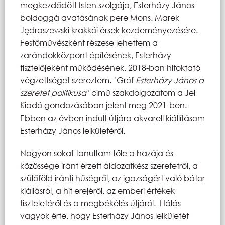
megkezdődött Isten szolgája, Esterházy János
boldoggá avatásának pere Mons. Marek
Jędraszewski krakkói érsek kezdeményezésére.
Festőművészként részese lehettem a
zarándokközpont építésének, Esterházy
tisztelőjeként működésének. 2018-ban hitoktató
végzettséget szereztem. ’Gróf
Esterházy János a
szeretet politikusa’
című szakdolgozatom a Jel
Kiadó gondozásában jelent meg 2021-ben.
Ebben az évben indult útjára akvarell kiállításom
Esterházy János lelkületéről.
Nagyon sokat tanultam tőle a hazája és
közössége iránt érzett áldozatkész szeretetről, a
szülőföld iránti hűségről, az igazságért való bátor
kiállásról, a hit erejéről, az emberi értékek
tiszteletéről és a megbékélés útjáról. Hálás
vagyok érte, hogy Esterházy János lelkületét