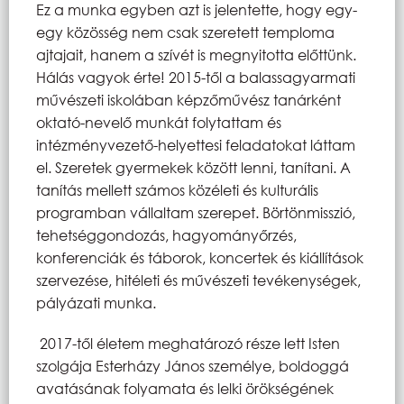
Ez a munka egyben azt is jelentette, hogy egy-
egy közösség nem csak szeretett temploma
ajtajait, hanem a szívét is megnyitotta előttünk.
Hálás vagyok érte! 2015-től a balassagyarmati
művészeti iskolában képzőművész tanárként
oktató-nevelő munkát folytattam és
intézményvezető-helyettesi feladatokat láttam
el. Szeretek gyermekek között lenni, tanítani. A
tanítás mellett számos közéleti és kulturális
programban vállaltam szerepet. Börtönmisszió,
tehetséggondozás, hagyományőrzés,
konferenciák és táborok, koncertek és kiállítások
szervezése, hitéleti és művészeti tevékenységek,
pályázati munka.
2017-től életem meghatározó része lett Isten
szolgája Esterházy János személye, boldoggá
avatásának folyamata és lelki örökségének