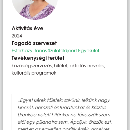
Aktivitás éve
2024
Fogadó szervezet
Esterházy János Szülőföldjéért Egyesület
Tevékenységi terület
közösségszervezés, hitélet, oktatás-nevelés,
kulturális programok
„Egyet kérek tőletek: szívünk, lelkünk nagy
kincsét, nemzeti öntudatunkat és Krisztus
Urunkba vetett hitünket ne tévesszük szem
elől egy pillanatra sem. Ápoljuk, őrizzük ezt,
mert ez az egyetlen pozitív érték, amelyet