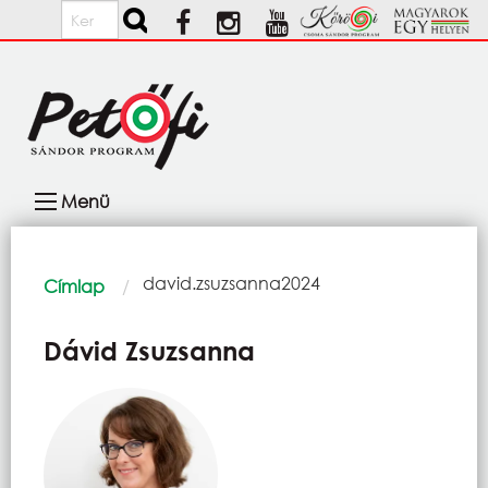
Ugrás a tartalomra
Keresés
Fő
Menü
navigáció
Morzsa
Current:
david.zsuzsanna2024
Címlap
Dávid Zsuzsanna