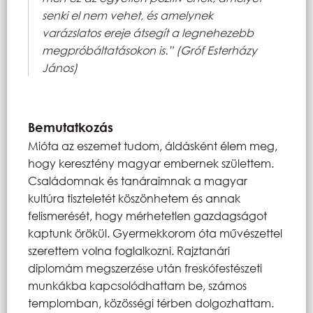
senki el nem vehet, és amelynek
varázslatos ereje átsegít a legnehezebb
megpróbáltatásokon is.” (Gróf Esterházy
János)
Bemutatkozás
Mióta az eszemet tudom, áldásként élem meg,
hogy keresztény magyar embernek születtem.
Családomnak és tanáraimnak a magyar
kultúra tiszteletét köszönhetem és annak
felismerését, hogy mérhetetlen gazdagságot
kaptunk örökül. Gyermekkorom óta művészettel
szerettem volna foglalkozni. Rajztanári
diplomám megszerzése után freskófestészeti
munkákba kapcsolódhattam be, számos
templomban, közösségi térben dolgozhattam.