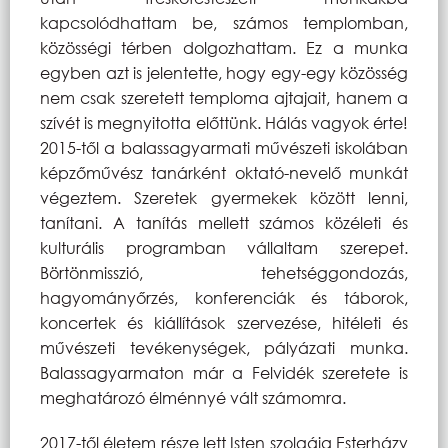
kapcsolódhattam be, számos templomban,
közösségi térben dolgozhattam. Ez a munka
egyben azt is jelentette, hogy egy-egy közösség
nem csak szeretett temploma ajtajait, hanem a
szívét is megnyitotta előttünk. Hálás vagyok érte!
2015-től a balassagyarmati művészeti iskolában
képzőművész tanárként oktató-nevelő munkát
végeztem. Szeretek gyermekek között lenni,
tanítani. A tanítás mellett számos közéleti és
kulturális programban vállaltam szerepet.
Börtönmisszió, tehetséggondozás,
hagyományőrzés, konferenciák és táborok,
koncertek és kiállítások szervezése, hitéleti és
művészeti tevékenységek, pályázati munka.
Balassagyarmaton már a Felvidék szeretete is
meghatározó élménnyé vált számomra.
2017-től életem része lett Isten szolgája Esterházy