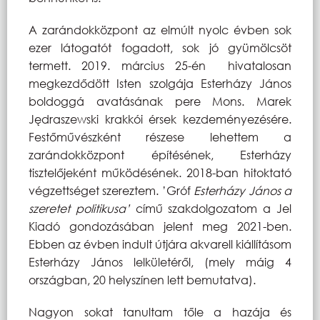
A zarándokközpont az elmúlt nyolc évben sok
ezer látogatót fogadott, sok jó gyümölcsöt
termett. 2019. március 25-én
hivatalosan
megkezdődött Isten szolgája Esterházy János
boldoggá avatásának pere Mons. Marek
Jędraszewski krakkói érsek kezdeményezésére.
Festőművészként részese lehettem a
zarándokközpont építésének, Esterházy
tisztelőjeként működésének. 2018-ban hitoktató
végzettséget szereztem. ’Gróf
Esterházy János a
szeretet politikusa’
című szakdolgozatom a Jel
Kiadó gondozásában jelent meg 2021-ben.
Ebben az évben indult útjára akvarell kiállításom
Esterházy János lelkületéről, (mely máig 4
országban, 20 helyszínen lett bemutatva).
Nagyon sokat tanultam tőle a hazája és