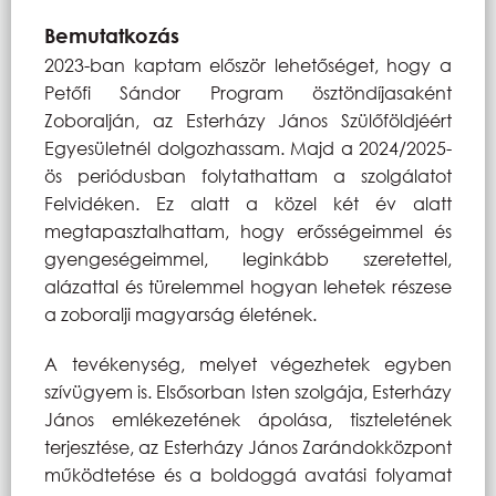
Bemutatkozás
2023-ban kaptam először lehetőséget, hogy a
Petőfi Sándor Program ösztöndíjasaként
Zoboralján, az Esterházy János Szülőföldjéért
Egyesületnél dolgozhassam. Majd a 2024/2025-
ös periódusban folytathattam a szolgálatot
Felvidéken. Ez alatt a közel két év alatt
megtapasztalhattam, hogy erősségeimmel és
gyengeségeimmel, leginkább szeretettel,
alázattal és türelemmel hogyan lehetek részese
a zoboralji magyarság életének.
A tevékenység, melyet végezhetek egyben
szívügyem is. Elsősorban Isten szolgája, Esterházy
János emlékezetének ápolása, tiszteletének
terjesztése, az Esterházy János Zarándokközpont
működtetése és a boldoggá avatási folyamat