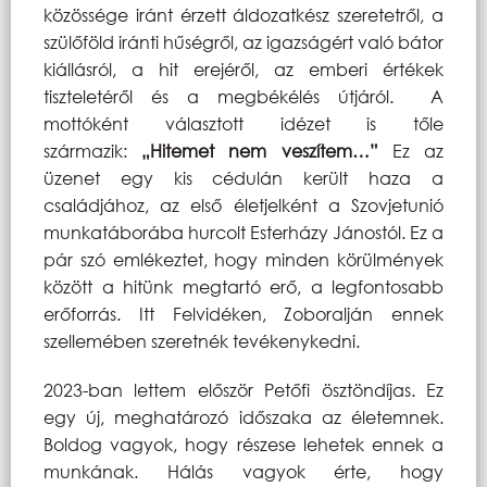
közössége iránt érzett áldozatkész szeretetről, a
szülőföld iránti hűségről, az igazságért való bátor
kiállásról, a hit erejéről, az emberi értékek
tiszteletéről és a megbékélés útjáról. A
mottóként választott idézet is tőle
származik:
„Hitemet nem veszítem…”
Ez az
üzenet egy kis cédulán került haza a
családjához, az első életjelként a Szovjetunió
munkatáborába hurcolt Esterházy Jánostól. Ez a
pár szó emlékeztet, hogy minden körülmények
között a hitünk megtartó erő, a legfontosabb
erőforrás. Itt Felvidéken, Zoboralján ennek
szellemében szeretnék tevékenykedni.
2023-ban lettem először Petőfi ösztöndíjas. Ez
egy új, meghatározó időszaka az életemnek.
Boldog vagyok, hogy részese lehetek ennek a
munkának. Hálás vagyok érte, hogy