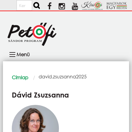
Ugrás a tartalomra
Keresés
Fő
Menü
navigáció
Morzsa
Current:
david.zsuzsanna2025
Címlap
Dávid Zsuzsanna