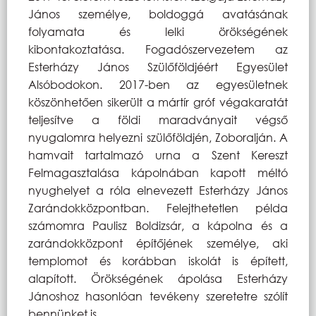
János személye, boldoggá avatásának
folyamata és lelki örökségének
kibontakoztatása. Fogadószervezetem az
Esterházy János Szülőföldjéért Egyesület
Alsóbodokon. 2017-ben az egyesületnek
köszönhetően sikerült a mártír gróf végakaratát
teljesítve a földi maradványait végső
nyugalomra helyezni szülőföldjén, Zoboralján. A
hamvait tartalmazó urna a Szent Kereszt
Felmagasztalása kápolnában
kapott méltó
nyughelyet a róla elnevezett Esterházy János
Zarándokközpontban. Felejthetetlen példa
számomra Paulisz Boldizsár, a kápolna és a
zarándokközpont építőjének személye, aki
templomot és korábban iskolát is épített,
alapított. Örökségének ápolása Esterházy
Jánoshoz hasonlóan tevékeny szeretetre szólít
bennünket is.