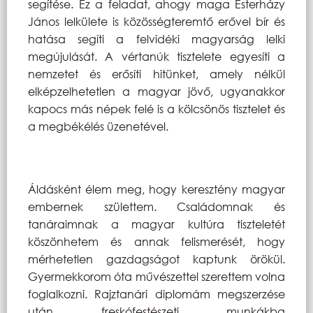
segítése. Ez a feladat, ahogy maga Esterházy
János lelkülete is közösségteremtő erővel bír és
hatása segíti a felvidéki magyarság lelki
megújulását. A vértanúk tisztelete egyesíti a
nemzetet és erősíti hitünket, amely nélkül
elképzelhetetlen a magyar jövő, ugyanakkor
kapocs más népek felé is a kölcsönös tisztelet és
a megbékélés üzenetével.
Áldásként élem meg, hogy keresztény magyar
embernek születtem. Családomnak és
tanáraimnak a magyar kultúra tiszteletét
köszönhetem és annak felismerését, hogy
mérhetetlen gazdagságot kaptunk örökül.
Gyermekkorom óta művészettel szerettem volna
foglalkozni. Rajztanári diplomám megszerzése
után freskófestészeti munkákba