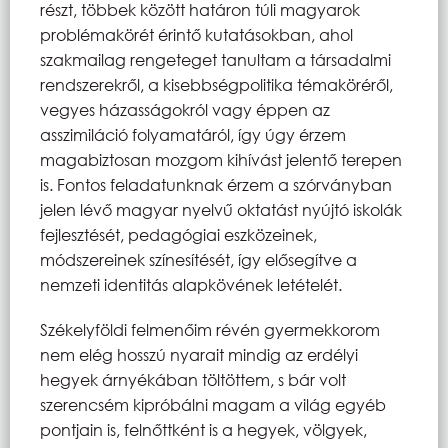
részt, többek között határon túli magyarok
problémakörét érintő kutatásokban, ahol
szakmailag rengeteget tanultam a társadalmi
rendszerekről, a kisebbségpolitika témaköréről,
vegyes házasságokról vagy éppen az
asszimiláció folyamatáról, így úgy érzem
magabiztosan mozgom kihívást jelentő terepen
is. Fontos feladatunknak érzem a szórványban
jelen lévő magyar nyelvű oktatást nyújtó iskolák
fejlesztését, pedagógiai eszközeinek,
módszereinek színesítését, így elősegítve a
nemzeti identitás alapkövének letételét.
Székelyföldi felmenőim révén gyermekkorom
nem elég hosszú nyarait mindig az erdélyi
hegyek árnyékában töltöttem, s bár volt
szerencsém kipróbálni magam a világ egyéb
pontjain is, felnőttként is a hegyek, völgyek,