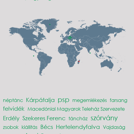
psp
Kárpátalja
néptánc
megemlékezés
farsang
felvidék
Macedóniai Magyarok Teleház Szervezete
szórvány
Erdély
Szekeres Ferenc
táncház
Bécs
Hertelendyfalva
zsobok
kiállítás
Vajdaság