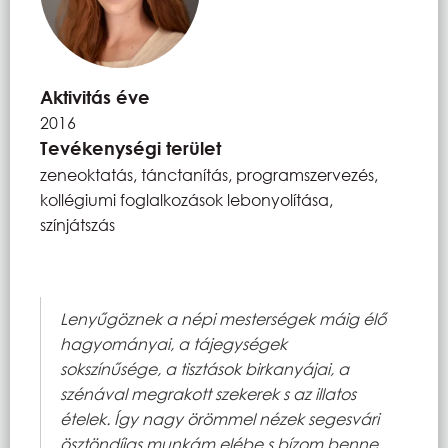
Aktivitás éve
2016
Tevékenységi terület
zeneoktatás, tánctanítás, programszervezés,
kollégiumi foglalkozások lebonyolítása,
színjátszás
Lenyűgöznek a népi mesterségek máig élő
hagyományai, a tájegységek
sokszínűsége, a tisztások birkanyájai, a
szénával megrakott szekerek s az illatos
ételek. Így nagy örömmel nézek segesvári
ösztöndíjas munkám elébe s bízom benne,