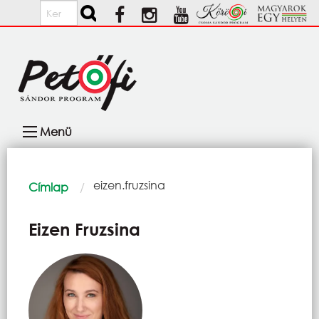
Ugrás a tartalomra
Keresés
Fő
Menü
navigáció
Morzsa
Current:
eizen.fruzsina
Címlap
Eizen Fruzsina