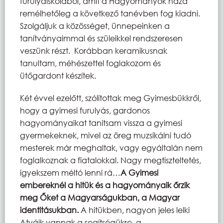
furulyaiskolából, amit a Hagyományok háza
remélhetőleg a következő tanévben fog kiadni.
Szolgáljuk a közösséget, ünnepeinken a
tanítványaimmal és szüleikkel rendszeresen
veszünk részt. Korábban keramikusnak
tanultam, méhészettel foglakozom és
ütőgardont készítek.
Két évvel ezelőtt, szólítottak meg Gyimesbükkről,
hogy a gyimesi furulyás, gardonos
hagyományaikat tanítsam vissza a gyimesi
gyermekeknek, mivel az öreg muzsikálni tudó
mesterek már meghaltak, vagy egyáltalán nem
foglalkoznak a fiatalokkal. Nagy megtiszteltetés,
igyekszem méltó lenni rá…
A Gyimesi
embereknél a hitük és a hagyományaik őrzik
meg Őket a Magyarságukban, a Magyar
identitásukban.
A hitükben, nagyon jeles lelki
Atyáik vannak a segítségükre, a