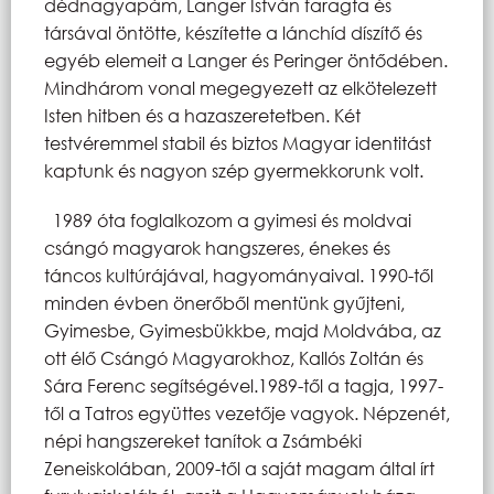
dédnagyapám, Langer István faragta és
társával öntötte, készítette a lánchíd díszítő és
egyéb elemeit a Langer és Peringer öntődében.
Mindhárom vonal megegyezett az elkötelezett
Isten hitben és a hazaszeretetben. Két
testvéremmel stabil és biztos Magyar identitást
kaptunk és nagyon szép gyermekkorunk volt.
1989 óta foglalkozom a gyimesi és moldvai
csángó magyarok hangszeres, énekes és
táncos kultúrájával, hagyományaival. 1990-től
minden évben önerőből mentünk gyűjteni,
Gyimesbe, Gyimesbükkbe, majd Moldvába, az
ott élő Csángó Magyarokhoz, Kallós Zoltán és
Sára Ferenc segítségével.1989-től a tagja, 1997-
től a Tatros együttes vezetője vagyok. Népzenét,
népi hangszereket tanítok a Zsámbéki
Zeneiskolában, 2009-től a saját magam által írt