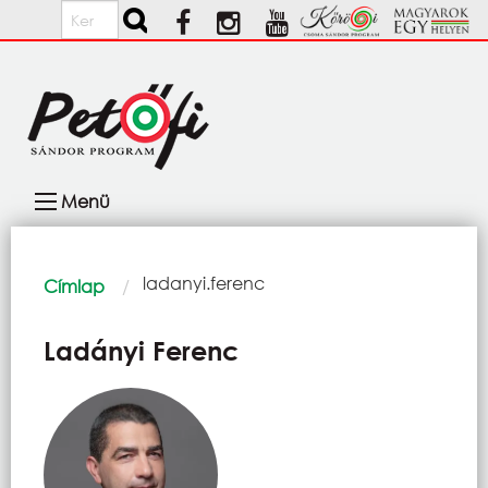
Ugrás a tartalomra
Keresés
Fő
Menü
navigáció
Morzsa
Current:
ladanyi.ferenc
Címlap
Ladányi Ferenc