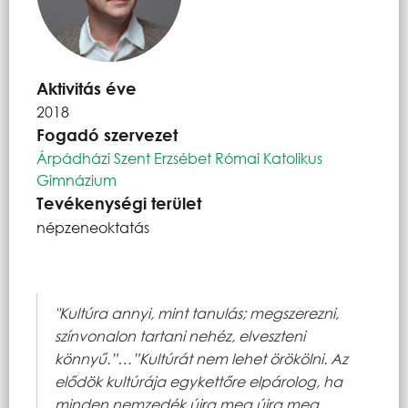
Aktivitás éve
2018
Fogadó szervezet
Árpádházi Szent Erzsébet Római Katolikus
Gimnázium
Tevékenységi terület
népzeneoktatás
"Kultúra annyi, mint tanulás; megszerezni,
színvonalon tartani nehéz, elveszteni
könnyű.”…”Kultúrát nem lehet örökölni. Az
elődök kultúrája egykettőre elpárolog, ha
minden nemzedék újra meg újra meg