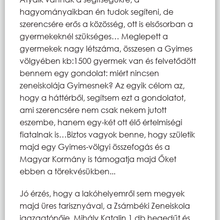
hagyományaikban én tudok segíteni, de
szerencsére erős a közösség, ott is elsősorban a
gyermekeknél szükséges… Meglepett a
gyermekek nagy létszáma, összesen a Gyimes
völgyében kb:1500 gyermek van és felvetődött
bennem egy gondolat: miért nincsen
zeneiskolája Gyimesnek? Az egyik célom az,
hogy a háttérből, segítsem ezt a gondolatot,
ami szerencsére nem csak nekem jutott
eszembe, hanem egy-két ott élő értelmiségi
fiatalnak is…Biztos vagyok benne, hogy születik
majd egy Gyimes-völgyi összefogás és a
Magyar Kormány is támogatja majd Őket
ebben a törekvésükben...
Jó érzés, hogy a lakóhelyemről sem megyek
majd üres tarisznyával, a Zsámbéki Zeneiskola
igazgatónője, Mihály Katalin 1 db hegedűt és