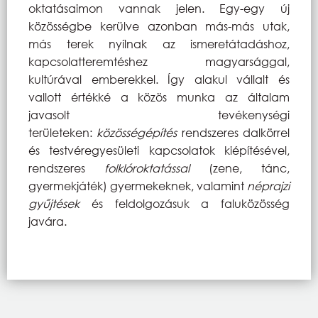
oktatásaimon vannak jelen. Egy-egy új
közösségbe kerülve azonban más-más utak,
más terek nyílnak az ismeretátadáshoz,
kapcsolatteremtéshez magyarsággal,
kultúrával emberekkel. Így alakul vállalt és
vallott értékké a közös munka az általam
javasolt tevékenységi
területeken:
közösségépítés
rendszeres dalkörrel
és testvéregyesületi kapcsolatok kiépítésével,
rendszeres
folklóroktatással
(zene, tánc,
gyermekjáték) gyermekeknek, valamint
néprajzi
gyűjtések
és feldolgozásuk a faluközösség
javára.