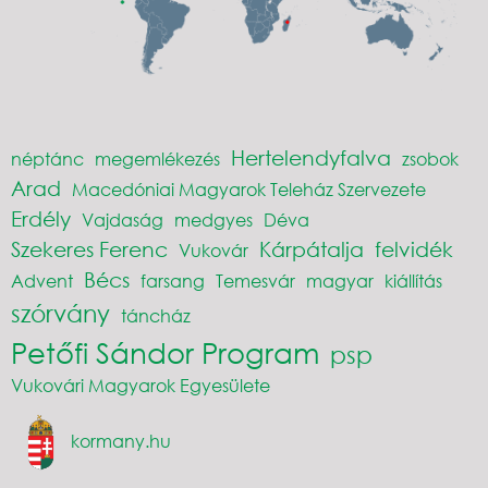
Hertelendyfalva
néptánc
megemlékezés
zsobok
Arad
Macedóniai Magyarok Teleház Szervezete
Erdély
Vajdaság
medgyes
Déva
Szekeres Ferenc
Kárpátalja
felvidék
Vukovár
Bécs
Advent
farsang
Temesvár
magyar
kiállítás
szórvány
táncház
Petőfi Sándor Program
psp
Vukovári Magyarok Egyesülete
kormany.hu