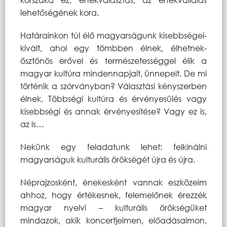
lehetőségének kora.
Határainkon túl élő magyarságunk kisebbségei-
kivált, ahol egy tömbben élnek, élhetnek-
ösztönös erővel és természetességgel élik a
magyar kultúra mindennapjait, ünnepeit. De mi
történik a szórványban? Választási kényszerben
élnek. Többségi kultúra és érvényesülés vagy
kisebbségi és annak érvényesítése? Vagy ez is,
az is…
Nekünk egy feladatunk lehet: felkínálni
magyarságuk kulturális örökségét újra és újra.
Néprajzosként, énekesként vannak eszközeim
ahhoz, hogy értékesnek, felemelőnek érezzék
magyar nyelvi – kulturális örökségüket
mindazok, akik koncertjeimen, előadásaimon,