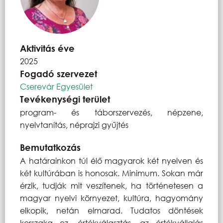
Aktivitás éve
2025
Fogadó szervezet
Cserevár Egyesület
Tevékenységi terület
program- és táborszervezés, népzene,
nyelvtanítás, néprajzi gyűjtés
Bemutatkozás
A határainkon túl élő magyarok két nyelven és
két kultúrában is honosak. Minimum. Sokan már
érzik, tudják mit veszítenek, ha történetesen a
magyar nyelvi környezet, kultúra, hagyomány
elkopik, netán elmarad. Tudatos döntések
korszaka ez, értékválasztás, az értékvállalás