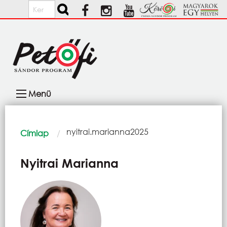
Ugrás a tartalomra
Keresés
Fő
Menü
navigáció
Morzsa
Current:
nyitrai.marianna2025
Címlap
Nyitrai Marianna