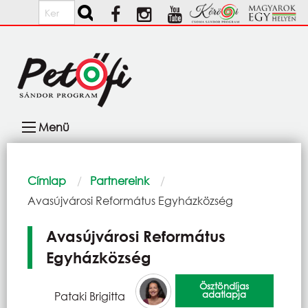
Ugrás a tartalomra
Keresés
Fő
Menü
navigáció
Morzsa
Címlap
Partnereink
Current:
Avasújvárosi Református Egyházközség
Avasújvárosi Református
Egyházközség
Ösztöndíjas
adatlapja
Pataki Brigitta