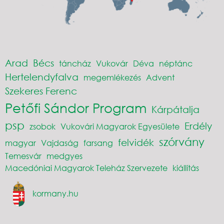
Arad
Bécs
táncház
Vukovár
Déva
néptánc
Hertelendyfalva
megemlékezés
Advent
Szekeres Ferenc
Petőfi Sándor Program
Kárpátalja
psp
Erdély
zsobok
Vukovári Magyarok Egyesülete
szórvány
felvidék
magyar
Vajdaság
farsang
Temesvár
medgyes
Macedóniai Magyarok Teleház Szervezete
kiállítás
kormany.hu