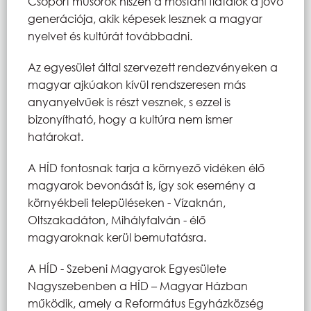
Csoport műsorok hiszen a mostani fiatalok a jövő
generációja, akik képesek lesznek a magyar
nyelvet és kultúrát továbbadni.
Az egyesület által szervezett rendezvényeken a
magyar ajkúakon kívül rendszeresen más
anyanyelvűek is részt vesznek, s ezzel is
bizonyítható, hogy a kultúra nem ismer
határokat.
A HÍD fontosnak tarja a környező vidéken élő
magyarok bevonását is, így sok esemény a
környékbeli településeken - Vízaknán,
Oltszakadáton, Mihályfalván - élő
magyaroknak kerül bemutatásra.
A HÍD - Szebeni Magyarok Egyesülete
Nagyszebenben a HÍD – Magyar Házban
működik, amely a Református Egyházközség