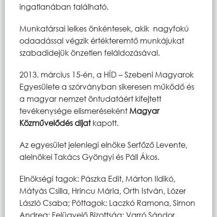
ingatlanában található.
Munkatársai lelkes önkéntesek, akik nagyfokú
odaadással végzik értékteremtő munkájukat
szabadidejük önzetlen feláldozásával.
2013. március 15-én, a HÍD – Szebeni Magyarok
Egyesülete a szórványban sikeresen működő és
a magyar nemzet öntudatáért kifejtett
tevékenysége elismeréseként
Magyar
Közművelődés díjat
kapott.
Az egyesület jelenlegi elnöke Serfőző Levente,
alelnökei Takács Gyöngyi és Páll Ákos.
Elnökségi tagok: Pászka Edit, Márton Ildikó,
Mátyás Csilla, Hrincu Mária, Orth István, Lózer
László Csaba; Póttagok: Laczkó Ramona, Simon
Andrea; Felügyelő Bizottság: Varró Sándor,