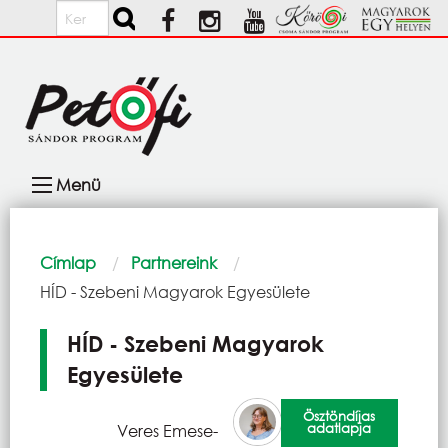
Ugrás a tartalomra
Keresés
Fő
Menü
navigáció
Morzsa
Címlap
Partnereink
Current:
HÍD - Szebeni Magyarok Egyesülete
HÍD - Szebeni Magyarok
Egyesülete
Ösztöndíjas
adatlapja
Veres Emese-