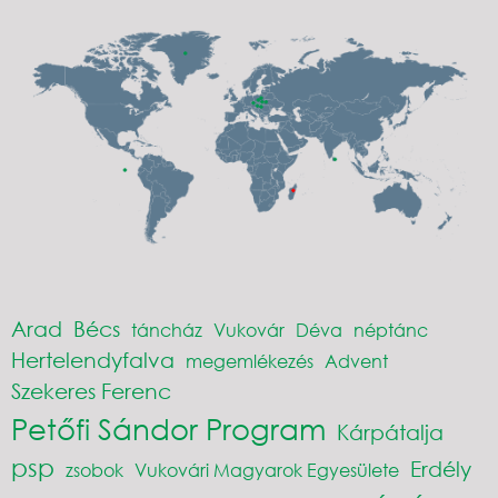
Arad
Bécs
táncház
Vukovár
Déva
néptánc
Hertelendyfalva
megemlékezés
Advent
Szekeres Ferenc
Petőfi Sándor Program
Kárpátalja
psp
Erdély
zsobok
Vukovári Magyarok Egyesülete