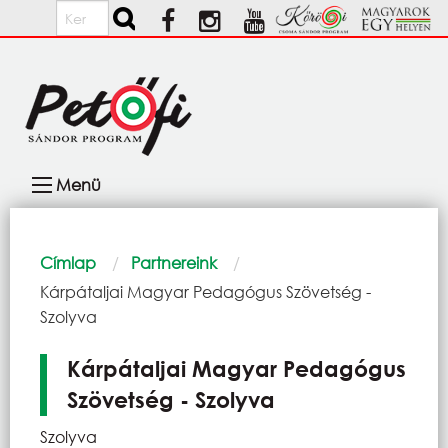
Ugrás a tartalomra
Keresés
Fő
Menü
navigáció
Morzsa
Címlap
Partnereink
Current:
Kárpátaljai Magyar Pedagógus Szövetség -
Szolyva
Kárpátaljai Magyar Pedagógus
Szövetség - Szolyva
Szolyva