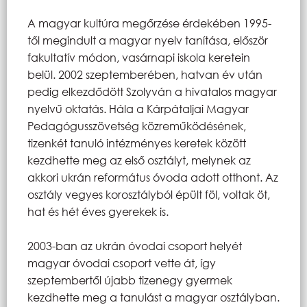
A magyar kultúra megőrzése érdekében 1995-
től megindult a magyar nyelv tanítása, először
fakultatív módon, vasárnapi iskola keretein
belül. 2002 szeptemberében, hatvan év után
pedig elkezdődött Szolyván a hivatalos magyar
nyelvű oktatás. Hála a Kárpátaljai Magyar
Pedagógusszövetség közreműködésének,
tizenkét tanuló intézményes keretek között
kezdhette meg az első osztályt, melynek az
akkori ukrán református óvoda adott otthont. Az
osztály vegyes korosztályból épült föl, voltak öt,
hat és hét éves gyerekek is.
2003-ban az ukrán óvodai csoport helyét
magyar óvodai csoport vette át, így
szeptembertől újabb tizenegy gyermek
kezdhette meg a tanulást a magyar osztályban.