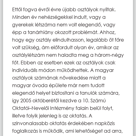
Ettől fogva évről évre újabb osztályok nyíltak.
Minden év nehézségekkel indult, vagy a
gyerekek létszáma nem volt elegendő, vagy
épp a tanárhiány okozott problémát. Ahhoz,
hogy egy osztály elindulhasson, legalább öt főre
volt szükség, ám előfordult olyan év, amikor az
osztálylétszám nem haladta meg a három-négy
főt. Ebben az esetben ezek az osztályok csak
individuális módon működhettek. A magyar
osztályok számának növekedése miatt a
magyar óvoda épülete már nem tudott
elegendő helyet biztosítani a tanulók számára,
így 2005 októberétől kezdve a 10. Számú
Oktatói–Nevelői Intézmény falain belül folyt,
illetve folyik jelenleg is az oktatás. A
színvonalasabb oktatás érdekében napközis
foglalkozás is működik, ami lehetőséget ad arra,