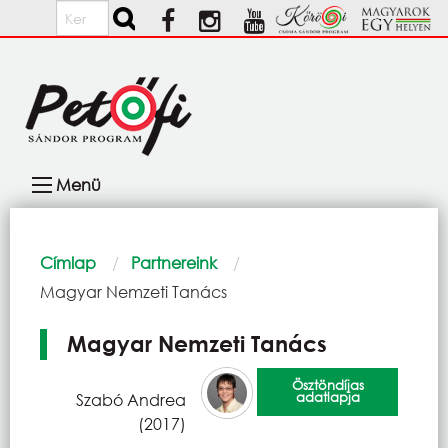
Ugrás a tartalomra
Keresés
Fő
Menü
navigáció
Morzsa
Címlap
Partnereink
Current:
Magyar Nemzeti Tanács
Magyar Nemzeti Tanács
Ösztöndíjas
adatlapja
Szabó Andrea
(2017)