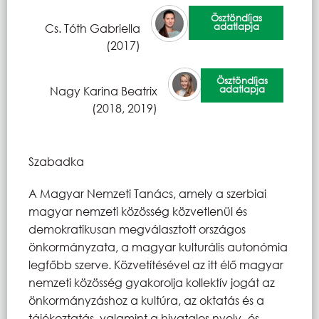
Ösztöndíjas
adatlapja
Cs. Tóth Gabriella
(2017)
Ösztöndíjas
adatlapja
Nagy Karina Beatrix
(2018, 2019)
Szabadka
A Magyar Nemzeti Tanács, amely a szerbiai
magyar nemzeti közösség közvetlenül és
demokratikusan megválasztott országos
önkormányzata, a magyar kulturális autonómia
legfőbb szerve. Közvetítésével az itt élő magyar
nemzeti közösség gyakorolja kollektív jogát az
önkormányzáshoz a kultúra, az oktatás és a
tájékoztatás, valamint a hivatalos nyelv- és