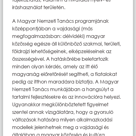
íráshasználat területén.
A Magyar Nemzeti Tanács programjának
középpontjában a vajdasági (más
megfogalmazásban: délvidéki) magyar
közösség egésze áll különböző szakmai, területi,
földrajzi lehetőségeinek, elképzeléseinek az
összességével. A hatáskörébe beletartozik
minden olyan kérdés, amely az itt élő
magyarság előretörését segítheti, a fiatalokat
pedig az itthon maradásra biztatja. A Magyar
Nemzeti Tanács munkájában a hangsúlyt a
tartalmi fejlesztésekre és az innovációra helyezi.
Ugyanakkor megkülönböztetett figyelmet
szentel annak vizsgálatára, hogy a gyorsuló
változások hatására milyen alkalmazkodási
modellek jelenhetnek meg a vajdasági és
általában a magyar közösség és kultúra