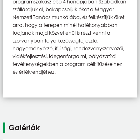
programszakasz első 4 hónapjában Szabadkán
szállásoljuk el, bekapcsoljuk őket a Magyar
Nemzeti Tanács munkájába, és felkészítjük őket
arra, hogy a terepen minél hatékonyabban
tudjanak majd közvetlenül is részt venni a
szórványban folyó közösségfejlesztő,
hagyományőrző, ifjúsági, rendezvényszervezői,
vidékfejlesztési, idegenforgalmi, pályázatírói
tevékenységekben a program célkitűzéseihez
és értékrendjéhez.
Galériák