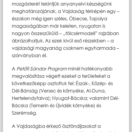
mozgásterét tekintjük anyanyelvi készségünk
meghatározójának, a Vajdaság térképén egy –
északon még igen széles, Óbecse, Topolya
magasságában már keleten, nyugaton is
nagyon összeszűkülő – „tölcsérmodell” rajzában
ábrázolhatjuk. Az ezek kívül eső részekben – a
vajdasági magyarság csaknem egyharmada –
szórványban él.
A
Petőfi Sándor Program
minél hatékonyabb
megvalósítása végett ezeket a területeket a
következőképp osztottuk fel: Észak-, Közép- és
Dél-Bánság (Versec és környéke, Al-Duna,
Hertelendyfalva); Nyugat-Bácska; valamint Dél-
Bácska (Temerin és Újvidék környéke) és
Szerémség.
A Vajdaságba érkező ösztöndíjasokat a