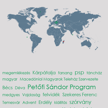
psp
Kárpátalja
megemlékezés
farsang
táncház
magyar
Macedóniai Magyarok Teleház Szervezete
Petőfi Sándor Program
Bécs
Déva
felvidék
Szekeres Ferenc
medgyes
Vajdaság
szórvány
Erdély
Temesvár
Advent
kiállítás