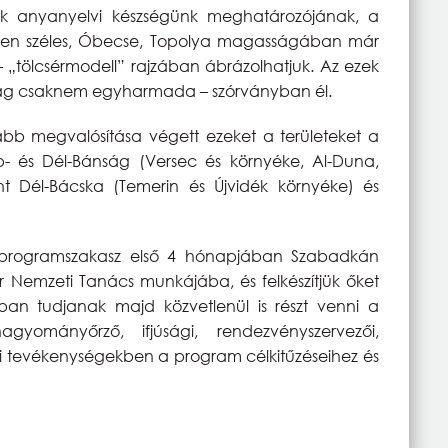
jük anyanyelvi készségünk meghatározójának, a
gen széles, Óbecse, Topolya magasságában már
– „tölcsérmodell” rajzában ábrázolhatjuk. Az ezek
rság csaknem egyharmada – szórványban él.
b megvalósítása végett ezeket a területeket a
ép- és Dél-Bánság (Versec és környéke, Al-Duna,
nt Dél-Bácska (Temerin és Újvidék környéke) és
 programszakasz első 4 hónapjában Szabadkán
ar Nemzeti Tanács munkájába, és felkészítjük őket
an tudjanak majd közvetlenül is részt venni a
agyományőrző, ifjúsági, rendezvényszervezői,
írói tevékenységekben a program célkitűzéseihez és