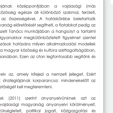
jának középpontjában a vajdasági (más
össég egésze áll különböző szakmai, területi,
k az összességével. A hatáskörébe beletartozik
rság előretörését segítheti, a fiatalokat pedig az
zeti Tanács munkájában a hangsúlyt a tartalmi
 Ugyanakkor megkülönböztetett figyelmet szentel
ozások hatására milyen alkalmazkodási modellek
a magyar közösség és kultúra széttagoltságában,
orsában. Ezen az úton legfontosabb segítőnk és
v az, amely kifejezi a nemzeti jelleget. Ezért
stratégiájának korparancsa: mindenekelőtt az
hetőségét kell megteremteni.
ek (2011) szerint anyanyelvünknek azt az
vajdasági magyarság anyanyelvi körülményeit,
ükségleteit, politikai jogait, közigazgatási és