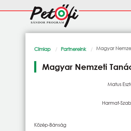
Ugrás a tartalomra
Fő
navigáció
Morzsa
Current:
Magyar Nemzeti
Címlap
Partnereink
Magyar Nemzeti Tanác
Matus Eszt
Harmat-Szabó
Közép-Bánság