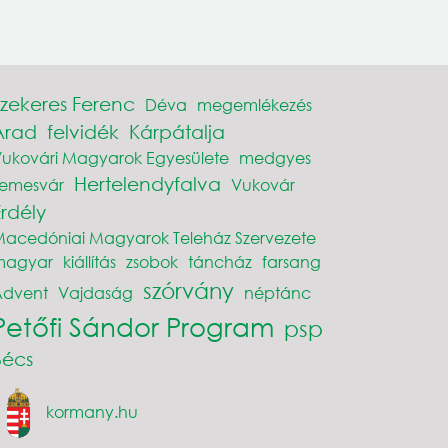
Szekeres Ferenc
Déva
megemlékezés
Arad
felvidék
Kárpátalja
ukovári Magyarok Egyesülete
medgyes
Hertelendyfalva
Temesvár
Vukovár
Erdély
acedóniai Magyarok Teleház Szervezete
magyar
kiállítás
zsobok
táncház
farsang
szórvány
Advent
Vajdaság
néptánc
Petőfi Sándor Program
psp
Bécs
kormany.hu