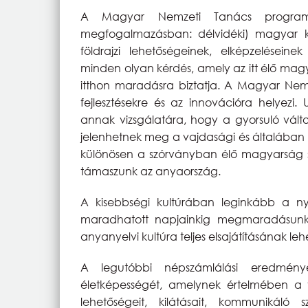
A Magyar Nemzeti Tanács program
megfogalmazásban: délvidéki) magyar köz
földrajzi lehetőségeinek, elképzeléseine
minden olyan kérdés, amely az itt élő magya
itthon maradásra biztatja. A Magyar Nem
fejlesztésekre és az innovációra helyezi.
annak vizsgálatára, hogy a gyorsuló vált
jelenhetnek meg a vajdasági és általában 
különösen a szórványban élő magyarság s
támaszunk az anyaország.
A kisebbségi kultúrában leginkább a nyel
maradhatott napjainkig megmaradásunk 
anyanyelvi kultúra teljes elsajátításának le
A legutóbbi népszámlálási eredmény
életképességét, amelynek értelmében a 
lehetőségeit, kilátásait, kommunikáló sz