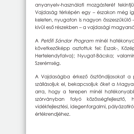
anyanyelv-használati mozgásterét tekint
Vajdaság térképén egy – északon még i
keleten, nyugaton is nagyon összeszűkülő 
kívül eső részekben – a vajdasági magya
A
Petőfi Sándor Program
minél hatékonyab
következőképp osztottuk fel: Észak-, Köz
Hertelendyfalva); Nyugat-Bácska; valami
Szerémség.
A Vajdaságba érkező ösztöndíjasokat a
szállásoljuk el, bekapcsoljuk őket a Magy
arra, hogy a terepen minél hatékonyabb
szórványban folyó közösségfejlesztő, h
vidékfejlesztési, idegenforgalmi, pályázat
értékrendjéhez.