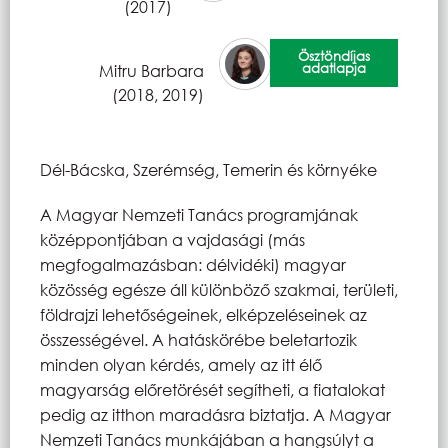
(2017)
Ösztöndíjas
adatlapja
Mitru Barbara
(2018, 2019)
Dél-Bácska, Szerémség, Temerin és környéke
A Magyar Nemzeti Tanács programjának
középpontjában a vajdasági (más
megfogalmazásban: délvidéki) magyar
közösség egésze áll különböző szakmai, területi,
földrajzi lehetőségeinek, elképzeléseinek az
összességével. A hatáskörébe beletartozik
minden olyan kérdés, amely az itt élő
magyarság előretörését segítheti, a fiatalokat
pedig az itthon maradásra biztatja. A Magyar
Nemzeti Tanács munkájában a hangsúlyt a