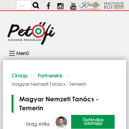
Ugrás a tartalomra
Keresés
Fő
Menü
navigáció
Morzsa
Címlap
Partnereink
Current:
Magyar Nemzeti Tanács - Temerin
Magyar Nemzeti Tanács -
Temerin
Ösztöndíjas
adatlapja
Virág Attila