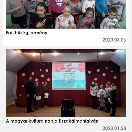
Erő, hűség, remény
2020.03.06
A magyar kultúra napja Tiszakálmánfalván
2020.01.28