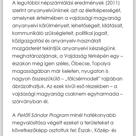
A legutóbbi népszámlálási eredmények (2011)
szerint anyanyelvünknek azt az életképességét,
amelynek értelmében a vajdasági magyarság
anyanyelvi körülményeit, lehetőségeit, kilátásait,
kommunikáló szükségleteit, politikai jogait,
közigazgatási és anyanyelv-használati
mozgásterét tekintjük anyanyelvi készségünk
meghatározójának, a Vajdaság térképén egy –
északon még igen széles, Óbecse, Topolya
magasságában már keleten, nyugaton is
nagyon összeszűkülő – „tölcsérmodell” rajzában
ábrázolhatjuk. Az ezek kívül eső részekben – a
vajdasági magyarság csaknem egyharmada –
szórványban él.
A
Petőfi Sándor Program
minél hatékonyabb
megvalósítása végett ezeket a területeket a
következőképp osztottuk fel: Észak-, Közép- és