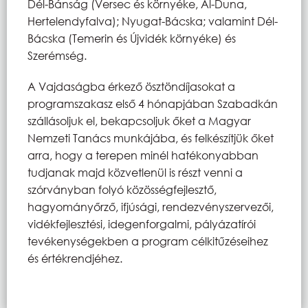
Dél-Bánság (Versec és környéke, Al-Duna,
Hertelendyfalva); Nyugat-Bácska; valamint Dél-
Bácska (Temerin és Újvidék környéke) és
Szerémség.
A Vajdaságba érkező ösztöndíjasokat a
programszakasz első 4 hónapjában Szabadkán
szállásoljuk el, bekapcsoljuk őket a Magyar
Nemzeti Tanács munkájába, és felkészítjük őket
arra, hogy a terepen minél hatékonyabban
tudjanak majd közvetlenül is részt venni a
szórványban folyó közösségfejlesztő,
hagyományőrző, ifjúsági, rendezvényszervezői,
vidékfejlesztési, idegenforgalmi, pályázatírói
tevékenységekben a program célkitűzéseihez
és értékrendjéhez.