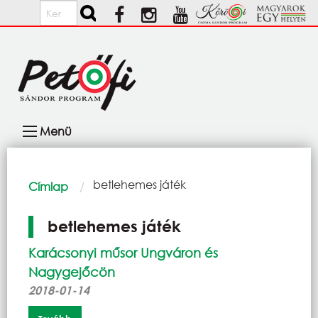
Ugrás a tartalomra
Keresés
Fő
Menü
navigáció
Morzsa
Current:
betlehemes játék
Címlap
betlehemes játék
Karácsonyi műsor Ungváron és
Nagygejőcön
2018-01-14