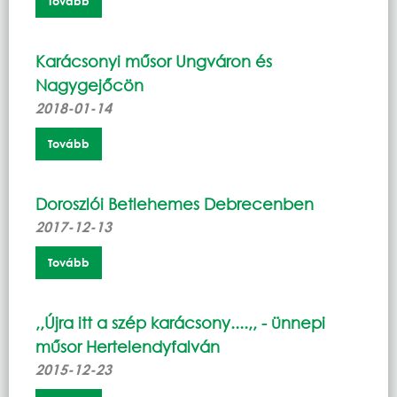
Tovább
Karácsonyi műsor Ungváron és
Nagygejőcön
2018-01-14
Tovább
Doroszlói Betlehemes Debrecenben
2017-12-13
Tovább
,,Újra itt a szép karácsony....,, - ünnepi
műsor Hertelendyfalván
2015-12-23