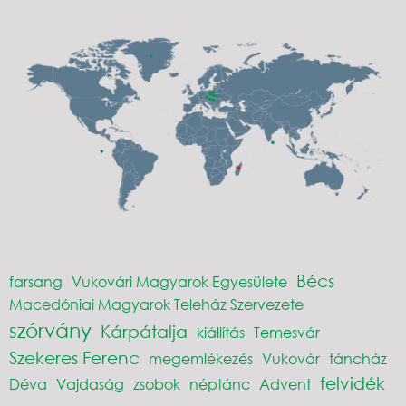
Bécs
farsang
Vukovári Magyarok Egyesülete
Macedóniai Magyarok Teleház Szervezete
szórvány
Kárpátalja
kiállítás
Temesvár
Szekeres Ferenc
megemlékezés
Vukovár
táncház
felvidék
Déva
Vajdaság
zsobok
néptánc
Advent