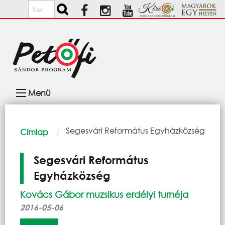
Ugrás a tartalomra
Keresés
Fő
Menü
navigáció
Morzsa
Current:
Segesvári Református Egyházközség
Címlap
Segesvári Református
Egyházközség
Kovács Gábor muzsikus erdélyi turnéja
2016-05-06