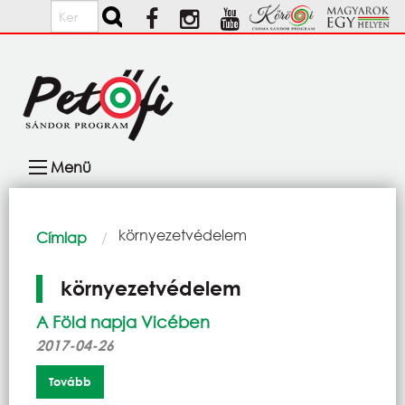
Ugrás a tartalomra
Keresés
Fő
Menü
navigáció
Morzsa
Current:
környezetvédelem
Címlap
környezetvédelem
A Föld napja Vicében
2017-04-26
Tovább