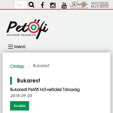
Ugrás a tartalomra
Keresés
Fő
Menü
navigáció
Morzsa
Current:
Bukarest
Címlap
Bukarest
Bukaresti Petőfi Művelődési Társaság
2018-09-05
Tovább