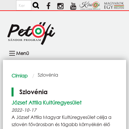
Ugrás a tartalomra
Keresés
Fő
Menü
navigáció
Morzsa
Current:
Szlovénia
Címlap
Szlovénia
József Attila Kultúregyesület
2022-10-17
A József Attila Magyar Kultúregyesület célja a
szlovén fővárosban és tágabb környékén élő