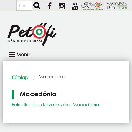
Ugrás a tartalomra
Keresés
Fő
Menü
navigáció
Morzsa
Current:
Macedónia
Címlap
Macedónia
Feliratkozás a következőre: Macedónia