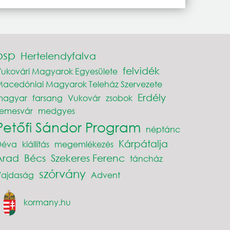
psp
Hertelendyfalva
felvidék
ukovári Magyarok Egyesülete
acedóniai Magyarok Teleház Szervezete
Erdély
magyar
farsang
Vukovár
zsobok
Temesvár
medgyes
Petőfi Sándor Program
néptánc
Kárpátalja
Déva
kiállítás
megemlékezés
Arad
Bécs
Szekeres Ferenc
táncház
szórvány
Vajdaság
Advent
kormany.hu