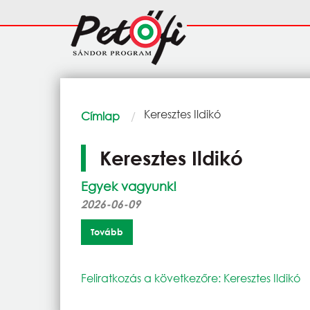
Ugrás a tartalomra
Fő
navigáció
Morzsa
Current:
Keresztes Ildikó
Címlap
Keresztes Ildikó
Egyek vagyunk!
2026-06-09
Tovább
Feliratkozás a következőre: Keresztes Ildikó