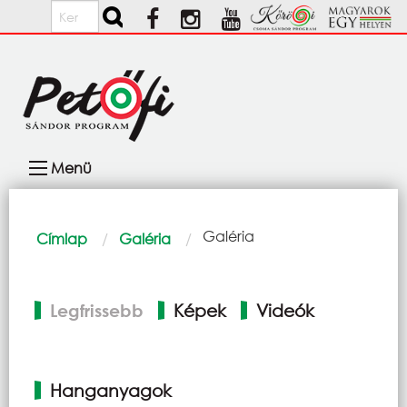
Ugrás a tartalomra
Keresés
Fő
Menü
navigáció
Morzsa
Current:
Galéria
Címlap
Galéria
Elsődleges
Legfrissebb
Képek
Videók
fülek
Hanganyagok