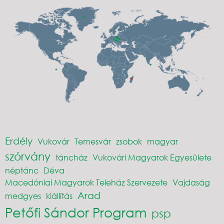
Erdély
Vukovár
Temesvár
zsobok
magyar
szórvány
táncház
Vukovári Magyarok Egyesülete
néptánc
Déva
Macedóniai Magyarok Teleház Szervezete
Vajdaság
Arad
medgyes
kiállítás
Petőfi Sándor Program
psp