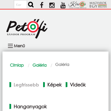
Ugrás a tartalomra
Keresés
Fő
Menü
navigáció
Morzsa
Current:
Galéria
Címlap
Galéria
Elsődleges
Legfrissebb
Képek
Videók
fülek
Hanganyagok