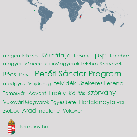
psp
Kárpátalja
megemlékezés
farsang
táncház
magyar
Macedóniai Magyarok Teleház Szervezete
Petőfi Sándor Program
Bécs
Déva
felvidék
Szekeres Ferenc
medgyes
Vajdaság
szórvány
Erdély
Temesvár
Advent
kiállítás
Hertelendyfalva
Vukovári Magyarok Egyesülete
Arad
zsobok
néptánc
Vukovár
kormany.hu