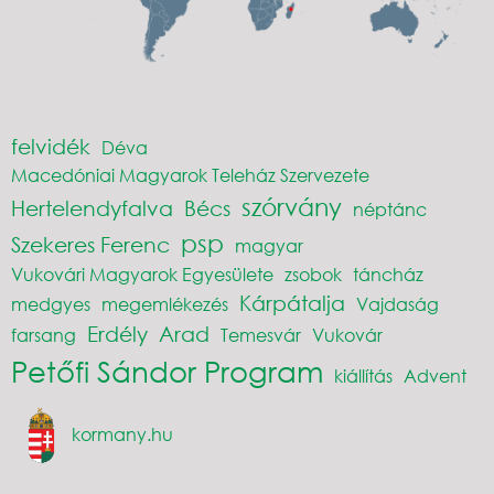
felvidék
Déva
Macedóniai Magyarok Teleház Szervezete
szórvány
Hertelendyfalva
Bécs
néptánc
psp
Szekeres Ferenc
magyar
Vukovári Magyarok Egyesülete
zsobok
táncház
Kárpátalja
medgyes
megemlékezés
Vajdaság
Erdély
Arad
farsang
Temesvár
Vukovár
Petőfi Sándor Program
kiállítás
Advent
kormany.hu