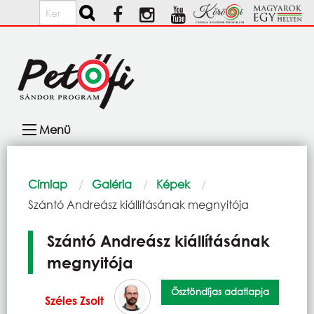
Ugrás a tartalomra
Keresés
Fő
Menü
navigáció
Morzsa
Címlap
Galéria
Képek
Current:
Szántó Andreász kiállításának megnyitója
Szántó Andreász kiállításának
megnyitója
Ösztöndíjas adatlapja
Széles Zsolt