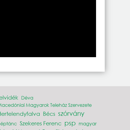
elvidék
Déva
acedóniai Magyarok Teleház Szervezete
szórvány
Hertelendyfalva
Bécs
psp
Szekeres Ferenc
néptánc
magyar