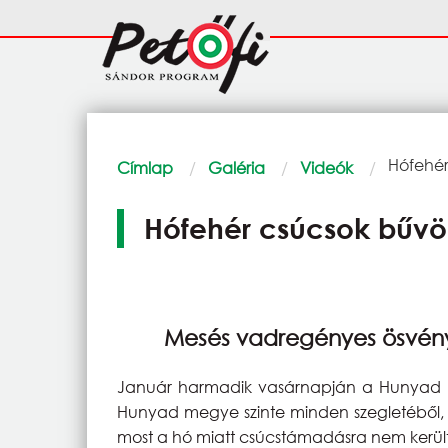
Ugrás a tartalomra
Fő
navigáció
Morzsa
Current
Hófehér
Címlap
Galéria
Videók
Hófehér csúcsok bűvö
Mesés vadregényes ösvén
Január harmadik vasárnapján a Hunyad Meg
Hunyad megye szinte minden szegletéből, ső
most a hó miatt csúcstámadásra nem került s