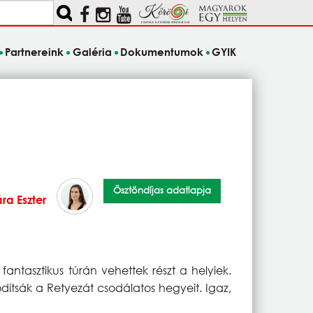
Partnereink
Galéria
Dokumentumok
GYIK
Ösztöndíjas adatlapja
ára Eszter
tasztikus túrán vehettek részt a helyiek.
dítsák a Retyezát csodálatos hegyeit. Igaz,