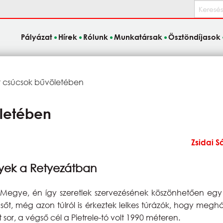
Keresés
Pályázat
Hírek
Rólunk
Munkatársak
Ösztöndíjasok
:
 csúcsok bűvöletében
letében
Zsidai S
yek a Retyezátban
ye, én így szeretlek szervezésének köszönhetően egy fan
t, még azon túlról is érkeztek lelkes túrázók, hogy meghó
or, a végső cél a Pietrele-tó volt 1990 méteren.