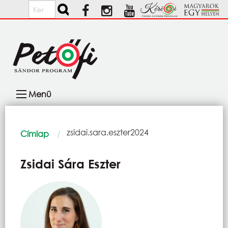
Ugrás a tartalomra
Keresés
Fő
Menü
navigáció
Morzsa
Current:
zsidai.sara.eszter2024
Címlap
Zsidai Sára Eszter