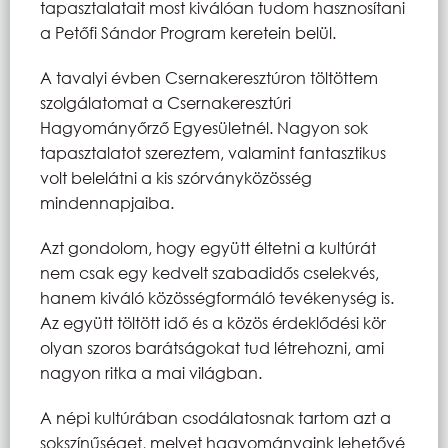
tapasztalatait most kiválóan tudom hasznosítani
a Petőfi Sándor Program keretein belül.
A tavalyi évben Csernakeresztúron töltöttem
szolgálatomat a Csernakeresztúri
Hagyományőrző Egyesületnél. Nagyon sok
tapasztalatot szereztem, valamint fantasztikus
volt belelátni a kis szórványközösség
mindennapjaiba.
Azt gondolom, hogy együtt éltetni a kultúrát
nem csak egy kedvelt szabadidős cselekvés,
hanem kiváló közösségformáló tevékenység is.
Az együtt töltött idő és a közös érdeklődési kör
olyan szoros barátságokat tud létrehozni, ami
nagyon ritka a mai világban.
A népi kultúrában csodálatosnak tartom azt a
sokszínűséget, melyet hagyományaink lehetővé