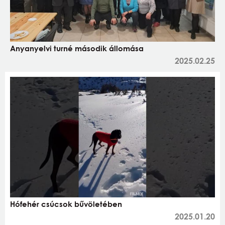
Anyanyelvi turné második állomása
2025.02.25
Hófehér csúcsok bűvöletében
2025.01.20