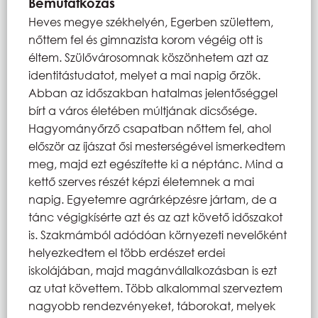
Bemutatkozás
Heves megye székhelyén, Egerben születtem,
nőttem fel és gimnazista korom végéig ott is
éltem. Szülővárosomnak köszönhetem azt az
identitástudatot, melyet a mai napig őrzök.
Abban az időszakban hatalmas jelentőséggel
bírt a város életében múltjának dicsősége.
Hagyományőrző csapatban nőttem fel, ahol
először az íjászat ősi mesterségével ismerkedtem
meg, majd ezt egészítette ki a néptánc. Mind a
kettő szerves részét képzi életemnek a mai
napig. Egyetemre agrárképzésre jártam, de a
tánc végigkísérte azt és az azt követő időszakot
is. Szakmámból adódóan környezeti nevelőként
helyezkedtem el több erdészet erdei
iskolájában, majd magánvállalkozásban is ezt
az utat követtem. Több alkalommal szerveztem
nagyobb rendezvényeket, táborokat, melyek