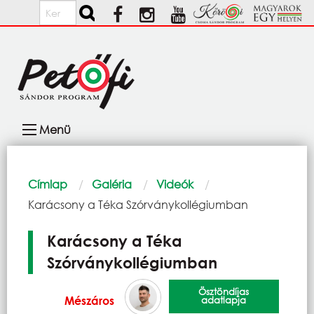
Ugrás a tartalomra
Keresés
Fő
Menü
navigáció
Morzsa
Címlap
Galéria
Videók
Current:
Karácsony a Téka Szórványkollégiumban
Karácsony a Téka
Szórványkollégiumban
Ösztöndíjas
Mészáros
adatlapja