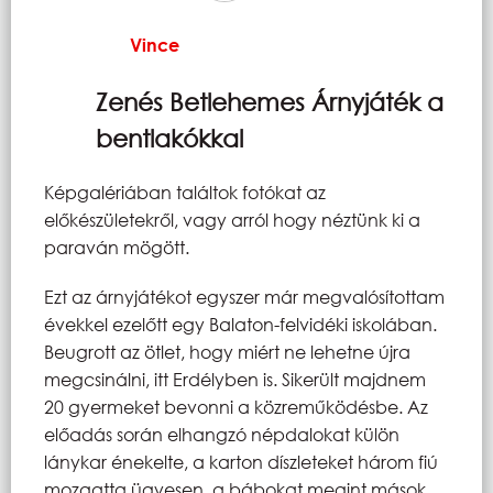
Vince
Zenés Betlehemes Árnyjáték a
bentlakókkal
Képgalériában találtok fotókat az
előkészületekről, vagy arról hogy néztünk ki a
paraván mögött.
Ezt az árnyjátékot egyszer már megvalósítottam
évekkel ezelőtt egy Balaton-felvidéki iskolában.
Beugrott az ötlet, hogy miért ne lehetne újra
megcsinálni, itt Erdélyben is. Sikerült majdnem
20 gyermeket bevonni a közreműködésbe. Az
előadás során elhangzó népdalokat külön
lánykar énekelte, a karton díszleteket három fiú
mozgatta ügyesen, a bábokat megint mások,