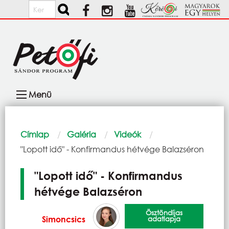
Ugrás a tartalomra
Keresés
Fő
Menü
navigáció
Morzsa
Címlap
Galéria
Videók
Current:
"Lopott idő" - Konfirmandus hétvége Balazséron
"Lopott idő" - Konfirmandus
hétvége Balazséron
Ösztöndíjas
Simoncsics
adatlapja