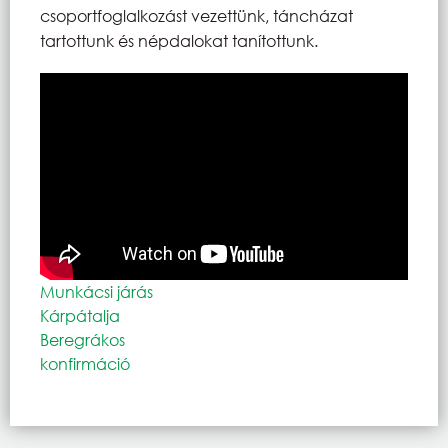
csoportfoglalkozást vezettünk, táncházat
tartottunk és népdalokat tanítottunk.
Munkácsi járás
Kárpátalja
Beregrákos
konfirmáció