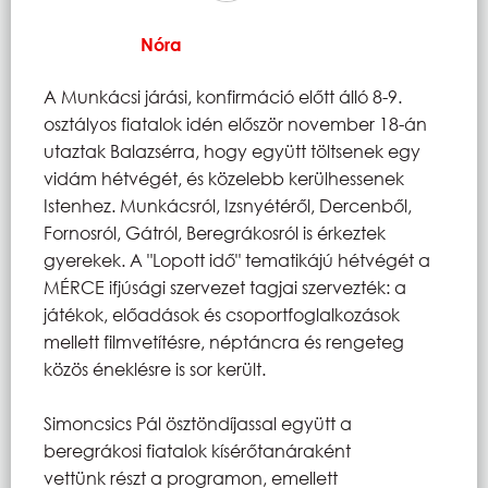
Nóra
A Munkácsi járási, konfirmáció előtt álló 8-9.
osztályos fiatalok idén először november 18-án
utaztak Balazsérra, hogy együtt töltsenek egy
vidám hétvégét, és közelebb kerülhessenek
Istenhez. Munkácsról, Izsnyétéről, Dercenből,
Fornosról, Gátról, Beregrákosról is érkeztek
gyerekek. A "Lopott idő" tematikájú hétvégét a
MÉRCE ifjúsági szervezet tagjai szervezték: a
játékok, előadások és csoportfoglalkozások
mellett filmvetítésre, néptáncra és rengeteg
közös éneklésre is sor került.
Simoncsics Pál ösztöndíjassal együtt a
beregrákosi fiatalok kísérőtanáraként
vettünk részt a programon, emellett