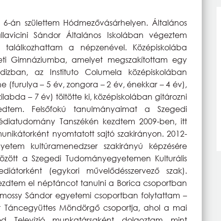
 6-án születtem Hódmezővásárhelyen. Általános
llavicini Sándor Általános Iskolában végeztem
r találkozhattam a népzenével. Középiskolába
leti Gimnáziumba, amelyet megszakítottam egy
ádizban, az Instituto Columela középiskolában
e (furulya – 5 év, zongora – 2 év, énekkar – 4 év),
labda – 7 év) töltötte ki, középiskolában gitározni
edtem. Felsőfokú tanulmányaimat a Szegedi
iatudomány Tanszékén kezdtem 2009-ben, itt
ikátorként nyomtatott sajtó szakirányon. 2012-
etem kultúramenedzser szakirányú képzésére
özött a Szegedi Tudományegyetemen Kulturális
ediátorként (egykori művelődésszervező szak).
zdtem el néptáncot tanulni a Borica csoportban
mossy Sándor egyetemi csoportban folytattam –
ert Táncegyüttes Möndörgő csoportja, ahol a mai
ed Televízió munkatársaként dolgoztam mint