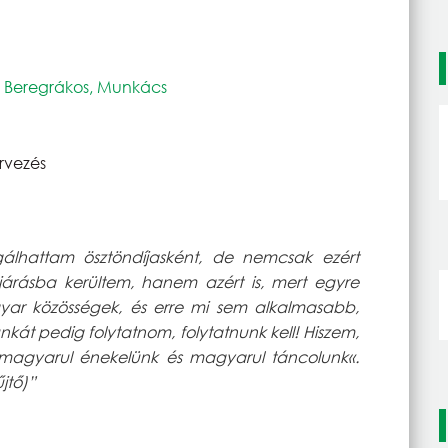
- Beregrákos, Munkács
rvezés
gálhattam ösztöndíjasként, de nemcsak ezért
árásba kerültem, hanem azért is, mert egyre
yar közösségek, és erre mi sem alkalmasabb,
kát pedig folytatnom, folytatnunk kell! Hiszem,
magyarul énekelünk és magyarul táncolunk«.
jtő)”