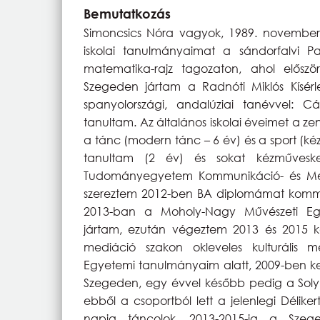
Bemutatkozás
Simoncsics Nóra vagyok, 1989. november
iskolai tanulmányaimat a sándorfalvi Pa
matematika-rajz tagozaton, ahol előszö
Szegeden jártam a Radnóti Miklós Kísér
spanyolországi, andalúziai tanévvel: C
tanultam. Az általános iskolai éveimet a zen
a tánc (modern tánc – 6 év) és a sport (kézi
tanultam (2 év) és sokat kézművesk
Tudományegyetem Kommunikáció- és Méd
szereztem 2012-ben BA diplomámat kommun
2013-ban a Moholy-Nagy Művészeti Egy
jártam, ezután végeztem 2013 és 2015 k
mediáció szakon okleveles kulturális m
Egyetemi tanulmányaim alatt, 2009-ben ke
Szegeden, egy évvel később pedig a Soly
ebből a csoportból lett a jelenlegi Délik
napig táncolok. 2013-2015-ig a Szeg