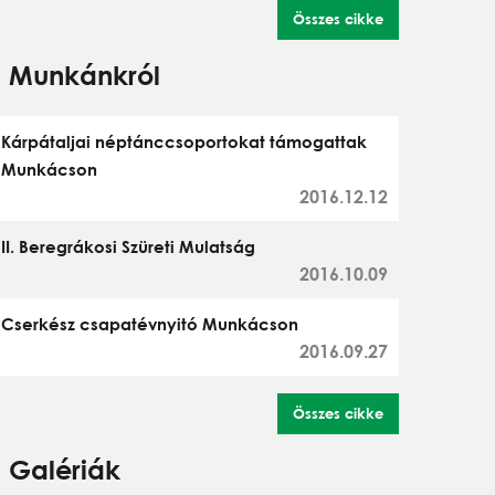
Összes cikke
Munkánkról
Kárpátaljai néptánccsoportokat támogattak
Munkácson
2016.12.12
II. Beregrákosi Szüreti Mulatság
2016.10.09
Cserkész csapatévnyitó Munkácson
2016.09.27
Összes cikke
Galériák