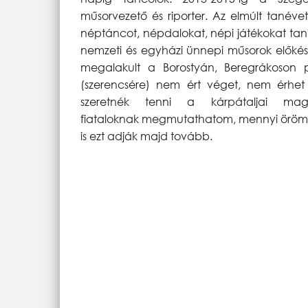
műsorvezető és riporter. Az elmúlt tanéve
néptáncot, népdalokat, népi játékokat tan
nemzeti és egyházi ünnepi műsorok előkés
megalakult a Borostyán, Beregrákoson
(szerencsére) nem ért véget, nem érhet
szeretnék
tenni a kárpátaljai mag
fiataloknak megmutathatom, mennyi örömö
is ezt adják majd tovább.