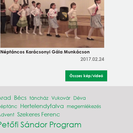
Néptáncos Karácsonyi Gála Munkácson
2017.02.24
Összes kép/videó
Arad
Bécs
táncház
Vukovár
Déva
Hertelendyfalva
néptánc
megemlékezés
Szekeres Ferenc
Advent
Petőfi Sándor Program