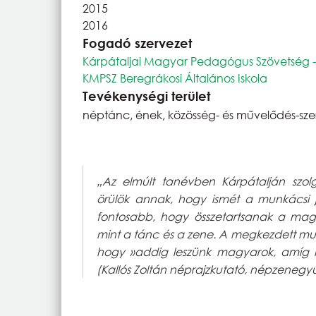
2015
2016
Fogadó szervezet
Kárpátaljai Magyar Pedagógus Szövetség 
KMPSZ Beregrákosi Általános Iskola
Tevékenységi terület
néptánc, ének, közösség- és művelődés-sze
„Az elmúlt tanévben Kárpátalján szol
örülök annak, hogy ismét a munkácsi j
fontosabb, hogy összetartsanak a mag
mint a tánc és a zene. A megkezdett mun
hogy »addig leszünk magyarok, amíg 
(Kallós Zoltán néprajzkutató, népzenegyű