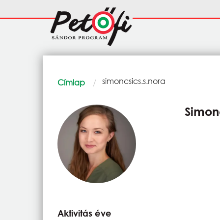
Ugrás a tartalomra
Fő
navigáció
Morzsa
Current:
simoncsics.s.nora
Címlap
Simon
Aktivitás éve