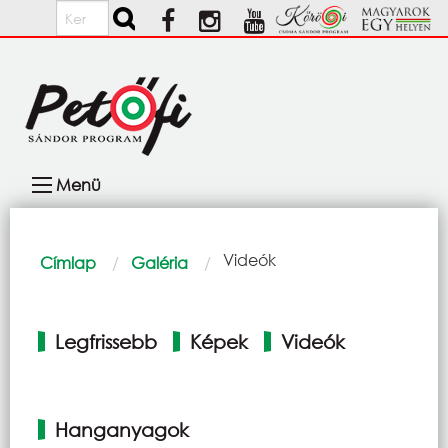
Ugrás a tartalomra
Keresés
Fő
Menü
navigáció
Morzsa
Current:
Videók
Címlap
Galéria
Elsődleges
Legfrissebb
Képek
Videók
fülek
Hanganyagok