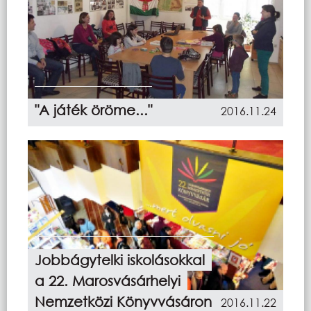
"A játék öröme..."
2016.11.24
Jobbágytelki iskolásokkal
a 22. Marosvásárhelyi
Nemzetközi Könyvvásáron
2016.11.22