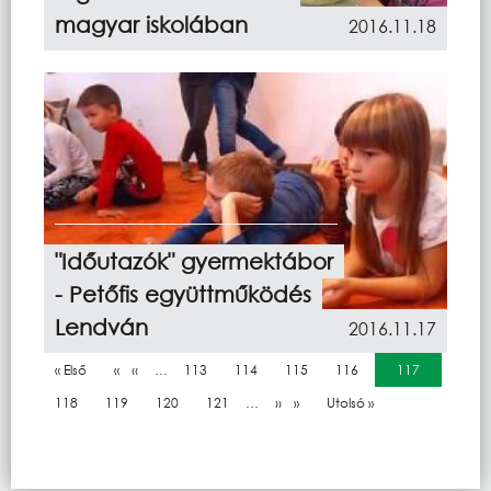
magyar iskolában
2016.11.18
"Időutazók" gyermektábor
- Petőfis együttműködés
Lendván
2016.11.17
Oldalszámozás
Első oldal
« Első
Előző oldal
‹‹
…
Oldal
113
Oldal
114
Oldal
115
Oldal
116
Jelenlegi oldal
117
Oldal
118
Oldal
119
Oldal
120
Oldal
121
…
Következő oldal
››
Utolsó oldal
Utolsó »