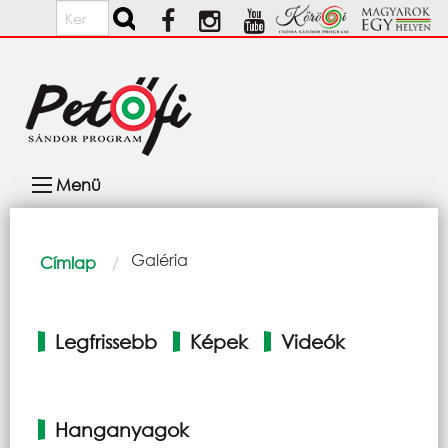
Ugrás a tartalomra
Keresés
Fő
Menü
navigáció
Morzsa
Current:
Galéria
Címlap
Elsődleges
Legfrissebb
Képek
Videók
fülek
Hanganyagok