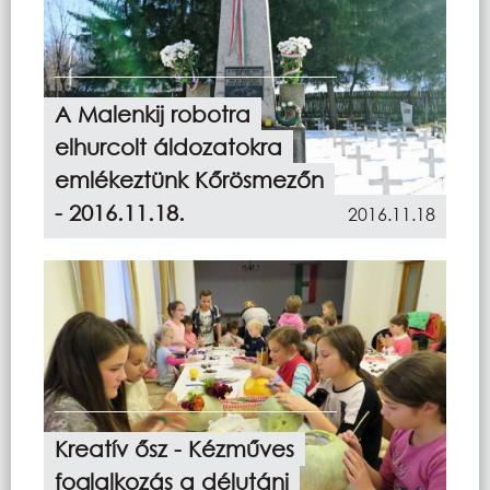
A Malenkij robotra
elhurcolt áldozatokra
emlékeztünk Kőrösmezőn
- 2016.11.18.
2016.11.18
Kreatív ősz - Kézműves
foglalkozás a délutáni