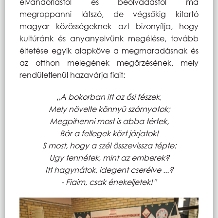
elvándorlástól és beolvadástól ma
megroppanni látszó, de végsőkig kitartó
magyar közösségeknek azt bizonyítja, hogy
kultúránk és anyanyelvünk megélése, tovább
éltetése egyik alapköve a megmaradásnak és
az otthon melegének megőrzésének, mely
rendületlenül hazavárja fiait:
„A bokorban itt az ősi fészek,
Mely növelte könnyü szárnyatok;
Megpihenni most is abba tértek,
Bár a fellegek közt járjatok!
S most, hogy a szél összevissza tépte:
Ugy tennétek, mint az emberek?
Itt hagynátok, idegent cserélve ...?
- Fiaim, csak énekeljetek!”