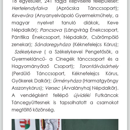
18 egyesület, 241 tagja képviselte települését:
Hertelendyfalva
(Aprócska Tánccsoport);
Kevevára
(Anyanyelvápoló Gyermekműhely, a
magyar nyelvet tanuló diákok, Keve
Népdalkör);
Pancsova
(Lángvirág Énekcsoport,
Pántlika Énekcsoport, Népdalkör, Csörömpölő
zenekar);
Sándoregyháza
(Kéknefelejcs Kórus);
Székelykeve
( a Székelykevei Pengetősök, a
Gyermekláncű- a Cinegék tánccsoport és a
Hagyományőrző Csoport);
Torontálvásárhely
(Perdülő Tánccsoport, Kéknefelejcs Kórus,
Gyökerek Dalkör);
Ürményháza
(Harmatgyöngy
Asszonykórus);
Versec
(Árvalányhaj Népdalkör).
A vendégként fellépő
újvidéki
Futkáncok
Táncegyüttesnek is tapsolhatott a csarnokot
megtöltő közönség.