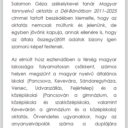
Salamon Géza székelykevei tanár
Magyar
tannyelvű oktatás a Dél-Bánátban 2011–2025
címmel tartott beszédében kiemelte, hogy az
oktatás nemcsak múltunk és jelenünk, de
egyben jövőnk kapuja, annak ellenére is, hogy
az általa összegyűjtött adatok bizony igen
szomorú képet festenek.
Az elmúlt húsz esztendőben a térség magyar
lakossága folyamatosan csökkent, számos
helyen megszűnt a magyar nyelvű általános
iskolai (Pancsova, Kevevára, Sándoregyháza,
Versec, Udvarszállás, Fejértelep) és a
középiskolai (Pancsován a gimnázium, a
középiskola és szakközépiskola, valamint
Kevevárán a gimnázium és a középiskola)
oktatás. Örvendetes ugyanakkor, hogy az
anyanyelvápolók száma a duplájára