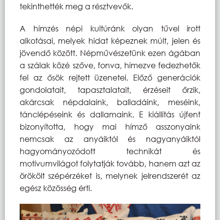
tekinthették meg a résztvevők.
A hímzés népi kultúránk olyan tűvel írott
alkotásai, melyek hidat képeznek múlt, jelen és
jövendő között. Népművészetünk ezen ágában
a szálak közé szőve, fonva, hímezve fedezhetők
fel az ősök rejtett üzenetei. Előző generációk
gondolatait, tapasztalatait, érzéseit őrzik,
akárcsak népdalaink, balladáink, meséink,
tánclépéseink és dallamaink. E kiállítás újfent
bizonyította, hogy mai hímző asszonyaink
nemcsak az anyáiktól és nagyanyáiktól
hagyományozódott technikát és
motívumvilágot folytatják tovább, hanem azt az
örökölt szépérzéket is, melynek jelrendszerét az
egész közösség érti.