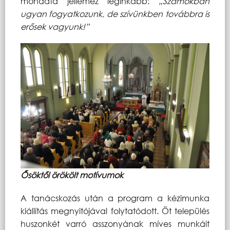
mondata jellemez leginkább:
„Számokban
ugyan fogyatkozunk, de szívünkben továbbra is
erősek vagyunk!”
Ősöktől örökölt motívumok
A tanácskozás után a program a kézimunka
kiállítás megnyitójával folytatódott. Öt település
huszonkét varró asszonyának míves munkáit