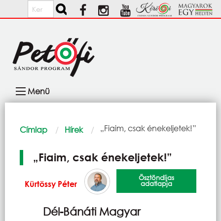
Ugrás a tartalomra
Keresés
Fő
Menü
navigáció
Morzsa
Current:
„Fiaim, csak énekeljetek!”
Címlap
Hírek
„Fiaim, csak énekeljetek!”
Ösztöndíjas
Kürtössy Péter
adatlapja
Dél-Bánáti Magyar