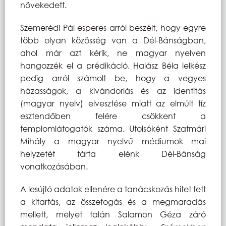
növekedett.
Szemerédi Pál esperes arról beszélt, hogy egyre
több olyan közösség van a Dél-Bánságban,
ahol már azt kérik, ne magyar nyelven
hangozzék el a prédikáció. Halász Béla lelkész
pedig arról számolt be, hogy a vegyes
házasságok, a kivándorlás és az identitás
(magyar nyelv) elvesztése miatt az elmúlt tíz
esztendőben felére csökkent a
templomlátogatók száma. Utolsóként Szatmári
Mihály a magyar nyelvű médiumok mai
helyzetét tárta elénk Dél-Bánság
vonatkozásában.
A lesújtó adatok ellenére a tanácskozás hitet tett
a kitartás, az összefogás és a megmaradás
mellett, melyet talán Salamon Géza záró