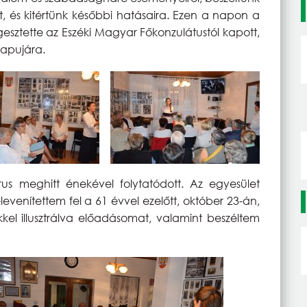
ott, és kitértünk későbbi hatásaira. Ezen a napon a
esztette az Eszéki Magyar Főkonzulátustól kapott,
kapujára.
s meghitt énekével folytatódott. Az egyesület
evenítettem fel a 61 évvel ezelőtt, október 23-án,
kkel illusztrálva előadásomat, valamint beszéltem