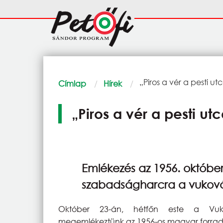
Ugrás a tartalomra
Fő
navigáció
Morzsa
Current:
„Piros a vér a pesti u
Címlap
Hírek
„Piros a vér a pesti u
Emlékezés az 1956. október
szabadságharcra a vukov
Október 23-án, hétfőn este a Vuk
megemlékeztünk az 1956-os magyar forrad