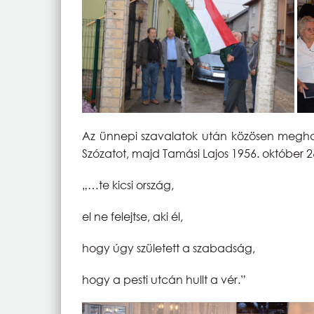
Az ünnepi szavalatok után közösen meghall
Szózatot, majd Tamási Lajos 1956. október 26
„…te kicsi ország,
el ne felejtse, aki él,
hogy úgy született a szabadság,
hogy a pesti utcán hullt a vér.”