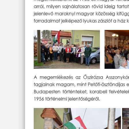
arról, milyen sajnálatosan rövid ideig tart
jelenlevő maroknyi magyar közösség kifügg
forradalmat jelképező lyukas zászlót a ház 
A megemlékezés az Őszirózsa Asszonykóru
tagjainak magam, mint Petőfi-ösztöndíjas el
Budapesten történteket, korabeli felvétele
1956 történelmi jelentőségéről.