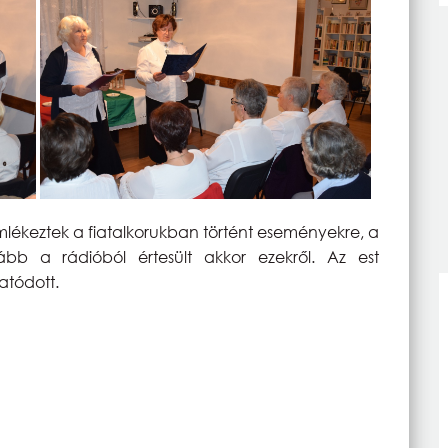
mlékeztek a fiatalkorukban történt eseményekre, a
ább a rádióból értesült akkor ezekről. Az est
tatódott
.