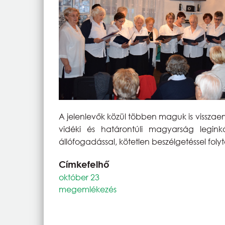
A jelenlevők közül többen maguk is visszae
vidéki és határontúli magyarság legink
állófogadással,
kötetlen beszélgetéssel
foly
Címkefelhő
október 23
megemlékezés