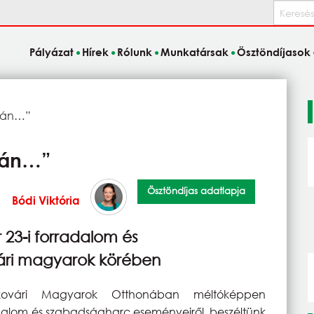
Keresés
Pályázat
Hírek
Rólunk
Munkatársak
Ösztöndíjasok
tcán…”
tcán…”
Ösztöndíjas adatlapja
Bódi Viktória
 23-i forradalom és
ári magyarok körében
ovári Magyarok Otthonában méltóképpen
alom és szabadságharc eseményeiről, beszéltünk