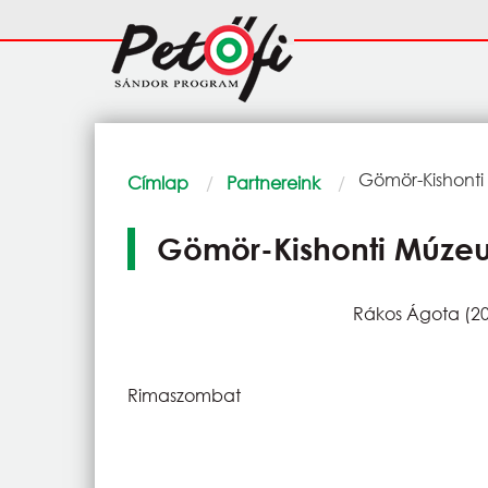
Ugrás a tartalomra
Fő
navigáció
Morzsa
Current:
Gömör-Kishonti
Címlap
Partnereink
Gömör-Kishonti Múzeu
Rákos Ágota (20
Rimaszombat