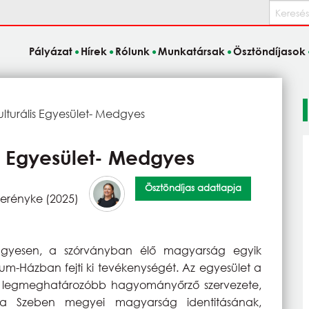
Keresés
Pályázat
Hírek
Rólunk
Munkatársak
Ösztöndíjasok
lturális Egyesület- Medgyes
s Egyesület- Medgyes
Ösztöndíjas adatlapja
zerényke (2025)
edgyesen, a szórványban élő magyarság egyik
ium-Házban fejti ki tevékenységét. Az egyesület a
s legmeghatározóbb hagyományőrző szervezete,
 a Szeben megyei magyarság identitásának,