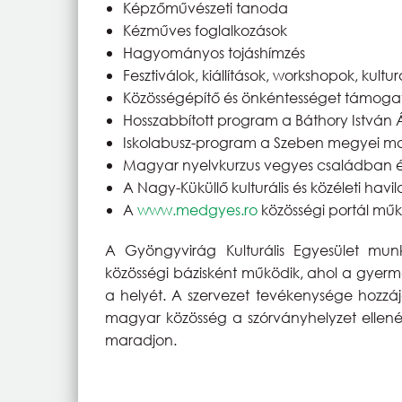
Képzőművészeti tanoda
Kézműves foglalkozások
Hagyományos tojáshímzés
Fesztiválok, kiállítások, workshopok, kultu
Közösségépítő és önkéntességet támog
Hosszabbított program a Báthory István 
Iskolabusz-program a Szeben megyei m
Magyar nyelvkurzus vegyes családban élő
A Nagy-Küküllő kulturális és közéleti havi
A
www.medgyes.ro
közösségi portál mű
A Gyöngyvirág Kulturális Egyesület mun
közösségi bázisként működik, ahol a gyerm
a helyét. A szervezet tevékenysége hozz
magyar közösség a szórványhelyzet ellenér
maradjon.