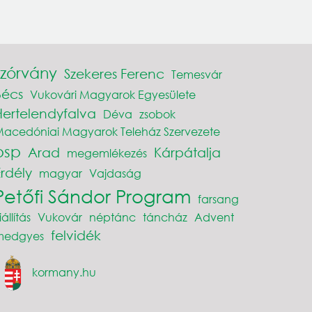
szórvány
Szekeres Ferenc
Temesvár
Bécs
Vukovári Magyarok Egyesülete
Hertelendyfalva
Déva
zsobok
acedóniai Magyarok Teleház Szervezete
psp
Arad
Kárpátalja
megemlékezés
Erdély
magyar
Vajdaság
Petőfi Sándor Program
farsang
iállítás
Vukovár
néptánc
táncház
Advent
felvidék
medgyes
kormany.hu