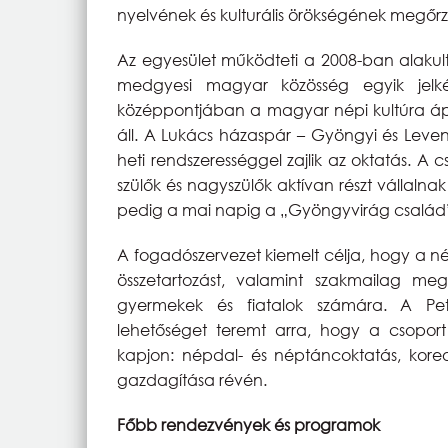
nyelvének és kulturális örökségének megő
Az egyesület működteti a 2008-ban alaku
medgyesi magyar közösség egyik jelk
középpontjában a magyar népi kultúra ápo
áll. A Lukács házaspár – Gyöngyi és Leven
heti rendszerességgel zajlik az oktatás. A
szülők és nagyszülők aktívan részt vállal
pedig a mai napig a „Gyöngyvirág család”
A fogadószervezet kiemelt célja, hogy a n
összetartozást, valamint szakmailag mega
gyermekek és fiatalok számára. A Pet
lehetőséget teremt arra, hogy a csopor
kapjon: népdal- és néptáncoktatás, koreogr
gazdagítása révén.
Főbb rendezvények és programok