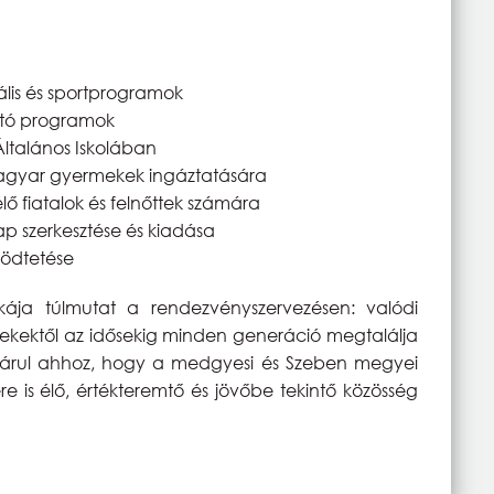
rális és sportprogramok
ató programok
Általános Iskolában
agyar gyermekek ingáztatására
 fiatalok és felnőttek számára
lap szerkesztése és kiadása
ködtetése
kája túlmutat a rendezvényszervezésen: valódi
ekektől az idősekig minden generáció megtalálja
ájárul ahhoz, hogy a medgyesi és Szeben megyei
e is élő, értékteremtő és jövőbe tekintő közösség