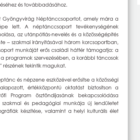
rzéséhez és továbbadásához.
lt Gyöngyvirág Néptánccsoportot, amely mára a
épe lett. A néptánccsoport tevékenységének
lása, az utánpótlás-nevelés és a közösségépítés
te – szakmai irányításával három korcsoportban,
 csoport munkáját erős családi háttér támogatja: a
nak a programok szervezésében, a korábbi táncosok
 részének tekintik magukat.
éptánc és népzene eszközével erősítse a közösségi
lapozott, értékközpontú oktatást biztosítson a
őfi Program ösztöndíjasának bekapcsolódása
t szakmai és pedagógiai munkája új lendületet
áfiák készítése, valamint a helyi kulturális élet