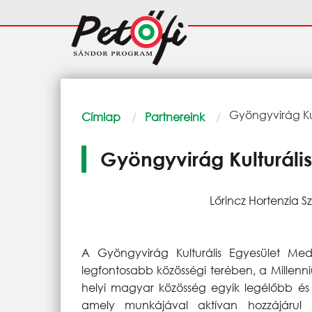
Ugrás a tartalomra
Fő
navigáció
Morzsa
Current:
Gyöngyvirág Ku
Címlap
Partnereink
Gyöngyvirág Kulturáli
Lőrincz Hortenzia S
A Gyöngyvirág Kulturális Egyesület M
legfontosabb közösségi terében, a Millenn
helyi magyar közösség egyik legélőbb é
amely munkájával aktívan hozzájárul